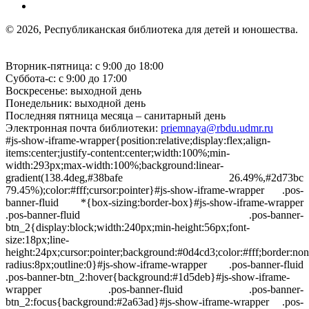
© 2026, Республиканская библиотека для детей и юношества.
Вторник-пятница: с 9:00 до 18:00
Суббота-с: с 9:00 до 17:00
Воскресенье: выходной день
Понедельник: выходной день
Последняя пятница месяца – санитарный день
Электронная почта библиотеки:
priemnaya@rbdu.udmr.ru
#js-show-iframe-wrapper{position:relative;display:flex;align-
items:center;justify-content:center;width:100%;min-
width:293px;max-width:100%;background:linear-
gradient(138.4deg,#38bafe 26.49%,#2d73bc
79.45%);color:#fff;cursor:pointer}#js-show-iframe-wrapper .pos-
banner-fluid *{box-sizing:border-box}#js-show-iframe-wrapper
.pos-banner-fluid .pos-banner-
btn_2{display:block;width:240px;min-height:56px;font-
size:18px;line-
height:24px;cursor:pointer;background:#0d4cd3;color:#fff;border:non
radius:8px;outline:0}#js-show-iframe-wrapper .pos-banner-fluid
.pos-banner-btn_2:hover{background:#1d5deb}#js-show-iframe-
wrapper .pos-banner-fluid .pos-banner-
btn_2:focus{background:#2a63ad}#js-show-iframe-wrapper .pos-