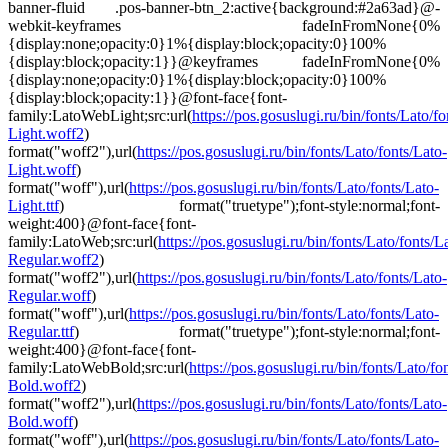
banner-fluid .pos-banner-btn_2:active{background:#2a63ad}@-
webkit-keyframes fadeInFromNone{0%
{display:none;opacity:0}1%{display:block;opacity:0}100%
{display:block;opacity:1}}@keyframes fadeInFromNone{0%
{display:none;opacity:0}1%{display:block;opacity:0}100%
{display:block;opacity:1}}@font-face{font-
family:LatoWebLight;src:url(
https://pos.gosuslugi.ru/bin/fonts/Lato/fo
Light.woff2
)
format("woff2"),url(
https://pos.gosuslugi.ru/bin/fonts/Lato/fonts/Lato-
Light.woff
)
format("woff"),url(
https://pos.gosuslugi.ru/bin/fonts/Lato/fonts/Lato-
Light.ttf
) format("truetype");font-style:normal;font-
weight:400}@font-face{font-
family:LatoWeb;src:url(
https://pos.gosuslugi.ru/bin/fonts/Lato/fonts/L
Regular.woff2
)
format("woff2"),url(
https://pos.gosuslugi.ru/bin/fonts/Lato/fonts/Lato-
Regular.woff
)
format("woff"),url(
https://pos.gosuslugi.ru/bin/fonts/Lato/fonts/Lato-
Regular.ttf
) format("truetype");font-style:normal;font-
weight:400}@font-face{font-
family:LatoWebBold;src:url(
https://pos.gosuslugi.ru/bin/fonts/Lato/fo
Bold.woff2
)
format("woff2"),url(
https://pos.gosuslugi.ru/bin/fonts/Lato/fonts/Lato-
Bold.woff
)
format("woff"),url(
https://pos.gosuslugi.ru/bin/fonts/Lato/fonts/Lato-