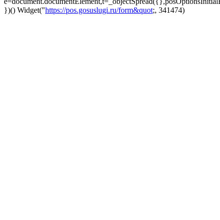
e=document.documentElement,t=_objectSpread({},posOptionsInitial
})()
Widget("
https://pos.gosuslugi.ru/form&quot
;, 341474)