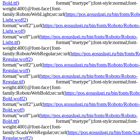
Bold.ttf
) format("truetype");font-style:normal;font-
weight:400}@font-face{font-
family:RobotoWebLight;src:url(
https://pos.gosuslugi.ru/bin/fonts/Ro
Light.woff2
)
format("woff2"),url(
https://pos.gosuslugi.ru/bin/fonts/Roboto/Roboto-
Light.woff
)
format("woff"),url(
https://pos.gosuslugi.ru/bin/fonts/Roboto/Roboto-
Light.ttf
) format("truetype");font-style:normal;font-
weight:400}@font-face{font-
family:RobotoWebRegular;src:url(
https://pos.gosuslugi.ru/bin/fonts
Regular.woff2
)
format("woff2"),url(
https://pos.gosuslugi.ru/bin/fonts/Roboto/Roboto-
Regular.woff
)
format("woff"),url(
https://pos.gosuslugi.ru/bin/fonts/Roboto/Roboto-
Regular.ttf
) format("truetype");font-style:normal;font-
weight:400}@font-face{font-
family:RobotoWebBold;src:url(
https://pos.gosuslugi.ru/bin/fonts/Ro
Bold.woff2
)
format("woff2"),url(
https://pos.gosuslugi.ru/bin/fonts/Roboto/Roboto-
Bold.woff
)
format("woff"),url(
https://pos.gosuslugi.ru/bin/fonts/Roboto/Roboto-
Bold.ttf
) format("truetype");font-style:normal;font-
weight:400}@font-face{font-
family:ScadaWebRegular;src:url(
https://pos.gosuslugi.ru/bin/fonts/Sc
Regular.woff2
)