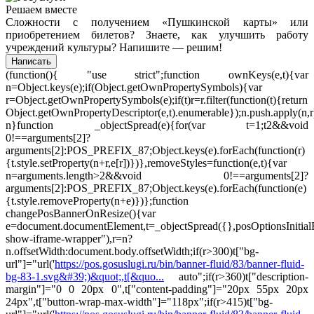
Решаем вместе
Сложности с получением «Пушкинской карты» или
приобретением билетов? Знаете, как улучшить работу
учреждений культуры?
Напишите — решим!
Написать
(function(){ "use strict";function ownKeys(e,t){var
n=Object.keys(e);if(Object.getOwnPropertySymbols){var
r=Object.getOwnPropertySymbols(e);if(t)r=r.filter(function(t){return
Object.getOwnPropertyDescriptor(e,t).enumerable});n.push.apply(n,r
n}function _objectSpread(e){for(var t=1;t
2&&void
0!==arguments[2]?
arguments[2]:POS_PREFIX_87;Object.keys(e).forEach(function(r)
{t.style.setProperty(n+r,e[r])})},removeStyles=function(e,t){var
n=arguments.length>2&&void 0!==arguments[2]?
arguments[2]:POS_PREFIX_87;Object.keys(e).forEach(function(e)
{t.style.removeProperty(n+e)})};function
changePosBannerOnResize(){var
e=document.documentElement,t=_objectSpread({},posOptionsInitia
show-iframe-wrapper"),r=n?
n.offsetWidth:document.body.offsetWidth;if(r>300)t["bg-
url"]="url('
https://pos.gosuslugi.ru/bin/banner-fluid/83/banner-fluid-
bg-83-1.svg&#39;)&quot;,t[&quo...
auto";if(r>360)t["description-
margin"]="0 0 20px 0",t["content-padding"]="20px 55px 20px
24px",t["button-wrap-max-width"]="118px";if(r>415)t["bg-