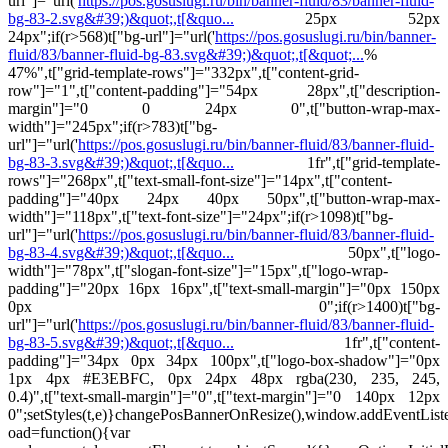
url"]="url('
https://pos.gosuslugi.ru/bin/banner-fluid/83/banner-fluid-
bg-83-2.svg&#39;)&quot;,t[&quo...
25px 52px
24px";if(r>568)t["bg-url"]="url('
https://pos.gosuslugi.ru/bin/banner-
fluid/83/banner-fluid-bg-83.svg&#39;)&quot;,t[&quot;...
%
47%",t["grid-template-rows"]="332px",t["content-grid-
row"]="1",t["content-padding"]="54px 28px",t["description-
margin"]="0 0 24px 0",t["button-wrap-max-
width"]="245px";if(r>783)t["bg-
url"]="url('
https://pos.gosuslugi.ru/bin/banner-fluid/83/banner-fluid-
bg-83-3.svg&#39;)&quot;,t[&quo...
1fr",t["grid-template-
rows"]="268px",t["text-small-font-size"]="14px",t["content-
padding"]="40px 24px 40px 50px",t["button-wrap-max-
width"]="118px",t["text-font-size"]="24px";if(r>1098)t["bg-
url"]="url('
https://pos.gosuslugi.ru/bin/banner-fluid/83/banner-fluid-
bg-83-4.svg&#39;)&quot;,t[&quo...
50px",t["logo-
width"]="78px",t["slogan-font-size"]="15px",t["logo-wrap-
padding"]="20px 16px 16px",t["text-small-margin"]="0px 150px
0px 0";if(r>1400)t["bg-
url"]="url('
https://pos.gosuslugi.ru/bin/banner-fluid/83/banner-fluid-
bg-83-5.svg&#39;)&quot;,t[&quo...
1fr",t["content-
padding"]="34px 0px 34px 100px",t["logo-box-shadow"]="0px
1px 4px #E3EBFC, 0px 24px 48px rgba(230, 235, 245,
0.4)",t["text-small-margin"]="0",t["text-margin"]="0 140px 12px
0";setStyles(t,e)}changePosBannerOnResize(),window.addEventLis
oad=function(){var