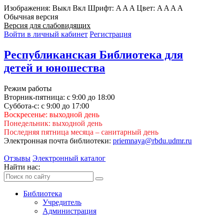
Изображения:
Выкл
Вкл
Шрифт:
A
A
A
Цвет:
A
A
A
A
Обычная версия
Версия для слабовидящих
Войти в личный кабинет
Регистрация
Республиканская Библиотека для
детей и юношества
Режим работы
Вторник-пятница: с 9:00 до 18:00
Суббота-с: с 9:00 до 17:00
Воскресенье: выходной день
Понедельник: выходной день
Последняя пятница месяца – санитарный день
Электронная почта библиотеки:
priemnaya@rbdu.udmr.ru
Отзывы
Электронный каталог
Найти нас:
Библиотека
Учредитель
Администрация