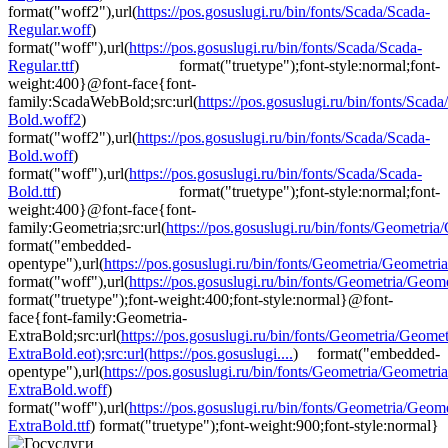
format("woff2"),url(
https://pos.gosuslugi.ru/bin/fonts/Scada/Scada-
Regular.woff
)
format("woff"),url(
https://pos.gosuslugi.ru/bin/fonts/Scada/Scada-
Regular.ttf
) format("truetype");font-style:normal;font-
weight:400}@font-face{font-
family:ScadaWebBold;src:url(
https://pos.gosuslugi.ru/bin/fonts/Scada
Bold.woff2
)
format("woff2"),url(
https://pos.gosuslugi.ru/bin/fonts/Scada/Scada-
Bold.woff
)
format("woff"),url(
https://pos.gosuslugi.ru/bin/fonts/Scada/Scada-
Bold.ttf
) format("truetype");font-style:normal;font-
weight:400}@font-face{font-
family:Geometria;src:url(
https://pos.gosuslugi.ru/bin/fonts/Geometria/G
format("embedded-
opentype"),url(
https://pos.gosuslugi.ru/bin/fonts/Geometria/Geometri
format("woff"),url(
https://pos.gosuslugi.ru/bin/fonts/Geometria/Geomet
format("truetype");font-weight:400;font-style:normal}@font-
face{font-family:Geometria-
ExtraBold;src:url(
https://pos.gosuslugi.ru/bin/fonts/Geometria/Geomet
ExtraBold.eot);src:url(https://pos.gosuslugi....
) format("embedded-
opentype"),url(
https://pos.gosuslugi.ru/bin/fonts/Geometria/Geometria
ExtraBold.woff
)
format("woff"),url(
https://pos.gosuslugi.ru/bin/fonts/Geometria/Geome
ExtraBold.ttf
) format("truetype");font-weight:900;font-style:normal}