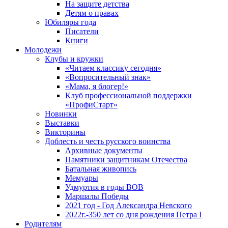
На защите детства
Детям о правах
Юбиляры года
Писатели
Книги
Молодежи
Клубы и кружки
«Читаем классику сегодня»
«Вопросительный знак»
«Мама, я блогер!»
Клуб профессиональной поддержки
«ПрофиСтарт»
Новинки
Выставки
Викторины
Доблесть и честь русского воинства
Архивные документы
Памятники защитникам Отечества
Батальная живопись
Мемуары
Удмуртия в годы ВОВ
Маршалы Победы
2021 год - Год Александра Невского
2022г.-350 лет со дня рождения Петра I
Родителям