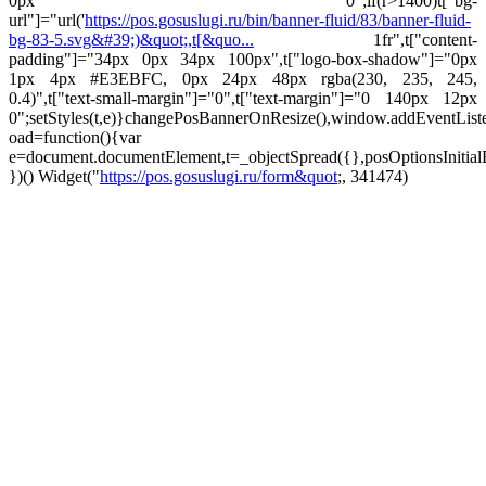
0px 0";if(r>1400)t["bg-
url"]="url('
https://pos.gosuslugi.ru/bin/banner-fluid/83/banner-fluid-
bg-83-5.svg&#39;)&quot;,t[&quo...
1fr",t["content-
padding"]="34px 0px 34px 100px",t["logo-box-shadow"]="0px
1px 4px #E3EBFC, 0px 24px 48px rgba(230, 235, 245,
0.4)",t["text-small-margin"]="0",t["text-margin"]="0 140px 12px
0";setStyles(t,e)}changePosBannerOnResize(),window.addEventLis
oad=function(){var
e=document.documentElement,t=_objectSpread({},posOptionsInitial
})()
Widget("
https://pos.gosuslugi.ru/form&quot
;, 341474)