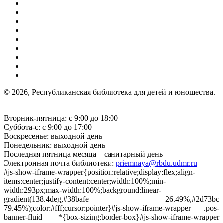
© 2026, Республиканская библиотека для детей и юношества.
Вторник-пятница: с 9:00 до 18:00
Суббота-с: с 9:00 до 17:00
Воскресенье: выходной день
Понедельник: выходной день
Последняя пятница месяца – санитарный день
Электронная почта библиотеки:
priemnaya@rbdu.udmr.ru
#js-show-iframe-wrapper{position:relative;display:flex;align-
items:center;justify-content:center;width:100%;min-
width:293px;max-width:100%;background:linear-
gradient(138.4deg,#38bafe 26.49%,#2d73bc
79.45%);color:#fff;cursor:pointer}#js-show-iframe-wrapper .pos-
banner-fluid *{box-sizing:border-box}#js-show-iframe-wrapper