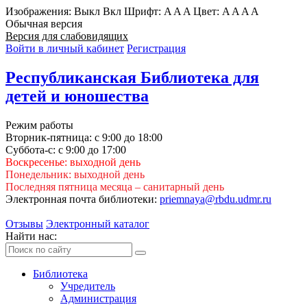
Изображения:
Выкл
Вкл
Шрифт:
A
A
A
Цвет:
A
A
A
A
Обычная версия
Версия для слабовидящих
Войти в личный кабинет
Регистрация
Республиканская Библиотека для
детей и юношества
Режим работы
Вторник-пятница: с 9:00 до 18:00
Суббота-с: с 9:00 до 17:00
Воскресенье: выходной день
Понедельник: выходной день
Последняя пятница месяца – санитарный день
Электронная почта библиотеки:
priemnaya@rbdu.udmr.ru
Отзывы
Электронный каталог
Найти нас:
Библиотека
Учредитель
Администрация