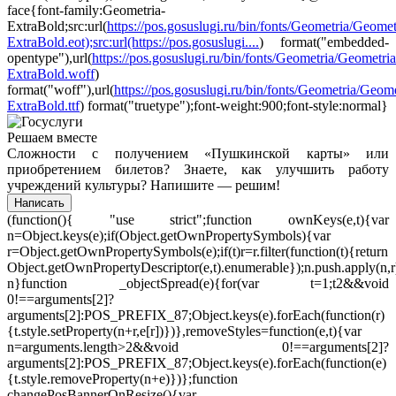
face{font-family:Geometria-
ExtraBold;src:url(
https://pos.gosuslugi.ru/bin/fonts/Geometria/Geomet
ExtraBold.eot);src:url(https://pos.gosuslugi....
) format("embedded-
opentype"),url(
https://pos.gosuslugi.ru/bin/fonts/Geometria/Geometria
ExtraBold.woff
)
format("woff"),url(
https://pos.gosuslugi.ru/bin/fonts/Geometria/Geome
ExtraBold.ttf
) format("truetype");font-weight:900;font-style:normal}
Решаем вместе
Сложности с получением «Пушкинской карты» или
приобретением билетов? Знаете, как улучшить работу
учреждений культуры?
Напишите — решим!
Написать
(function(){ "use strict";function ownKeys(e,t){var
n=Object.keys(e);if(Object.getOwnPropertySymbols){var
r=Object.getOwnPropertySymbols(e);if(t)r=r.filter(function(t){return
Object.getOwnPropertyDescriptor(e,t).enumerable});n.push.apply(n,r
n}function _objectSpread(e){for(var t=1;t
2&&void
0!==arguments[2]?
arguments[2]:POS_PREFIX_87;Object.keys(e).forEach(function(r)
{t.style.setProperty(n+r,e[r])})},removeStyles=function(e,t){var
n=arguments.length>2&&void 0!==arguments[2]?
arguments[2]:POS_PREFIX_87;Object.keys(e).forEach(function(e)
{t.style.removeProperty(n+e)})};function
changePosBannerOnResize(){var