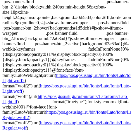
.pos-banner-fluid .pos-banner-
btn_2{display:block;width:240px;min-height:56px;font-
size:18px;line-
height:24px;cursor:pointer;background:#0d4cd3;color:#fff;border:non
radius:8px;outline:0}#js-show-iframe-wrapper .pos-banner-fluid
.pos-banner-btn_2:hover{background:#1d5deb}#js-show-iframe-
wrapper .pos-banner-fluid .pos-banner-
btn_2:focus{background:#2a63ad}#js-show-iframe-wrapper .pos-
banner-fluid .pos-banner-btn_2:active{background:#2a63ad}@-
webkit-keyframes fadeInFromNone{0%
{display:none;opacity:0}1%{display:block;opacity:0}100%
{display:block;opacity:1}}@keyframes fadeInFromNone{0%
{display:none;opacity:0}1%{display:block;opacity:0}100%
{display:block;opacity:1}}@font-face{font-
family:LatoWebLight;src:url(
https://pos.gosuslugi.ru/bin/fonts/Lato/fo
Light.woff2
)
format("woff2"),url(
https://pos.gosuslugi.ru/bin/fonts/Lato/fonts/Lato-
Light.woff
)
format("woff"),url(
https://pos.gosuslugi.ru/bin/fonts/Lato/fonts/Lato-
Light.ttf
) format("truetype");font-style:normal;font-
weight:400}@font-face{font-
family:LatoWeb;src:url(
https://pos.gosuslugi.ru/bin/fonts/Lato/fonts/L
Regular.woff2
)
format("woff2"),url(
https://pos.gosuslugi.ru/bin/fonts/Lato/fonts/Lato-
Regular.woff
)