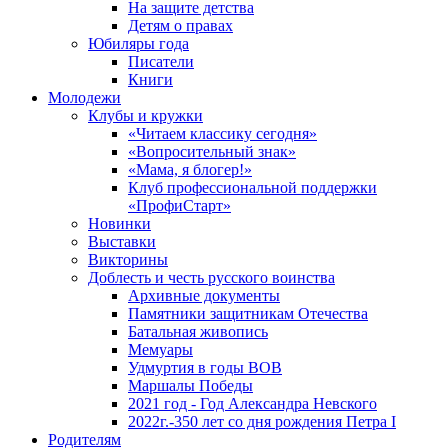
На защите детства
Детям о правах
Юбиляры года
Писатели
Книги
Молодежи
Клубы и кружки
«Читаем классику сегодня»
«Вопросительный знак»
«Мама, я блогер!»
Клуб профессиональной поддержки
«ПрофиСтарт»
Новинки
Выставки
Викторины
Доблесть и честь русского воинства
Архивные документы
Памятники защитникам Отечества
Батальная живопись
Мемуары
Удмуртия в годы ВОВ
Маршалы Победы
2021 год - Год Александра Невского
2022г.-350 лет со дня рождения Петра I
Родителям