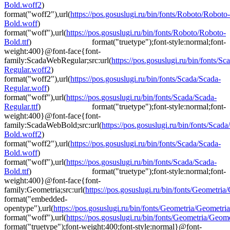
Bold.woff2
)
format("woff2"),url(
https://pos.gosuslugi.ru/bin/fonts/Roboto/Roboto-
Bold.woff
)
format("woff"),url(
https://pos.gosuslugi.ru/bin/fonts/Roboto/Roboto-
Bold.ttf
) format("truetype");font-style:normal;font-
weight:400}@font-face{font-
family:ScadaWebRegular;src:url(
https://pos.gosuslugi.ru/bin/fonts/Sc
Regular.woff2
)
format("woff2"),url(
https://pos.gosuslugi.ru/bin/fonts/Scada/Scada-
Regular.woff
)
format("woff"),url(
https://pos.gosuslugi.ru/bin/fonts/Scada/Scada-
Regular.ttf
) format("truetype");font-style:normal;font-
weight:400}@font-face{font-
family:ScadaWebBold;src:url(
https://pos.gosuslugi.ru/bin/fonts/Scada
Bold.woff2
)
format("woff2"),url(
https://pos.gosuslugi.ru/bin/fonts/Scada/Scada-
Bold.woff
)
format("woff"),url(
https://pos.gosuslugi.ru/bin/fonts/Scada/Scada-
Bold.ttf
) format("truetype");font-style:normal;font-
weight:400}@font-face{font-
family:Geometria;src:url(
https://pos.gosuslugi.ru/bin/fonts/Geometria/G
format("embedded-
opentype"),url(
https://pos.gosuslugi.ru/bin/fonts/Geometria/Geometri
format("woff"),url(
https://pos.gosuslugi.ru/bin/fonts/Geometria/Geomet
format("truetype");font-weight:400;font-style:normal}@font-