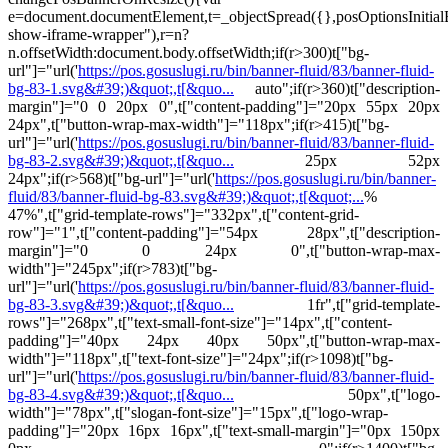
e=document.documentElement,t=_objectSpread({},posOptionsInitia
show-iframe-wrapper"),r=n?
n.offsetWidth:document.body.offsetWidth;if(r>300)t["bg-
url"]="url('
https://pos.gosuslugi.ru/bin/banner-fluid/83/banner-fluid-
bg-83-1.svg&#39;)&quot;,t[&quo...
auto";if(r>360)t["description-
margin"]="0 0 20px 0",t["content-padding"]="20px 55px 20px
24px",t["button-wrap-max-width"]="118px";if(r>415)t["bg-
url"]="url('
https://pos.gosuslugi.ru/bin/banner-fluid/83/banner-fluid-
bg-83-2.svg&#39;)&quot;,t[&quo...
25px 52px
24px";if(r>568)t["bg-url"]="url('
https://pos.gosuslugi.ru/bin/banner-
fluid/83/banner-fluid-bg-83.svg&#39;)&quot;,t[&quot;...
%
47%",t["grid-template-rows"]="332px",t["content-grid-
row"]="1",t["content-padding"]="54px 28px",t["description-
margin"]="0 0 24px 0",t["button-wrap-max-
width"]="245px";if(r>783)t["bg-
url"]="url('
https://pos.gosuslugi.ru/bin/banner-fluid/83/banner-fluid-
bg-83-3.svg&#39;)&quot;,t[&quo...
1fr",t["grid-template-
rows"]="268px",t["text-small-font-size"]="14px",t["content-
padding"]="40px 24px 40px 50px",t["button-wrap-max-
width"]="118px",t["text-font-size"]="24px";if(r>1098)t["bg-
url"]="url('
https://pos.gosuslugi.ru/bin/banner-fluid/83/banner-fluid-
bg-83-4.svg&#39;)&quot;,t[&quo...
50px",t["logo-
width"]="78px",t["slogan-font-size"]="15px",t["logo-wrap-
padding"]="20px 16px 16px",t["text-small-margin"]="0px 150px