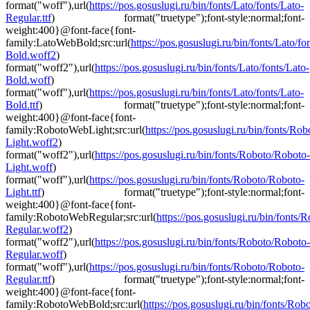
format("woff"),url(
https://pos.gosuslugi.ru/bin/fonts/Lato/fonts/Lato-
Regular.ttf
) format("truetype");font-style:normal;font-
weight:400}@font-face{font-
family:LatoWebBold;src:url(
https://pos.gosuslugi.ru/bin/fonts/Lato/fo
Bold.woff2
)
format("woff2"),url(
https://pos.gosuslugi.ru/bin/fonts/Lato/fonts/Lato-
Bold.woff
)
format("woff"),url(
https://pos.gosuslugi.ru/bin/fonts/Lato/fonts/Lato-
Bold.ttf
) format("truetype");font-style:normal;font-
weight:400}@font-face{font-
family:RobotoWebLight;src:url(
https://pos.gosuslugi.ru/bin/fonts/Ro
Light.woff2
)
format("woff2"),url(
https://pos.gosuslugi.ru/bin/fonts/Roboto/Roboto-
Light.woff
)
format("woff"),url(
https://pos.gosuslugi.ru/bin/fonts/Roboto/Roboto-
Light.ttf
) format("truetype");font-style:normal;font-
weight:400}@font-face{font-
family:RobotoWebRegular;src:url(
https://pos.gosuslugi.ru/bin/fonts
Regular.woff2
)
format("woff2"),url(
https://pos.gosuslugi.ru/bin/fonts/Roboto/Roboto-
Regular.woff
)
format("woff"),url(
https://pos.gosuslugi.ru/bin/fonts/Roboto/Roboto-
Regular.ttf
) format("truetype");font-style:normal;font-
weight:400}@font-face{font-
family:RobotoWebBold;src:url(
https://pos.gosuslugi.ru/bin/fonts/Ro