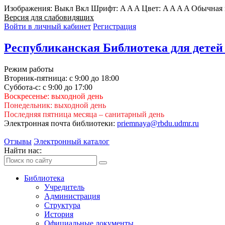
Изображения:
Выкл
Вкл
Шрифт:
A
A
A
Цвет:
A
A
A
A
Обычная 
Версия для слабовидящих
Войти в личный кабинет
Регистрация
Республиканская Библиотека для детей
Режим работы
Вторник-пятница: с 9:00 до 18:00
Суббота-с: с 9:00 до 17:00
Воскресенье: выходной день
Понедельник: выходной день
Последняя пятница месяца – санитарный день
Электронная почта библиотеки:
priemnaya@rbdu.udmr.ru
Отзывы
Электронный каталог
Найти нас:
Библиотека
Учредитель
Администрация
Структура
История
Официальные документы