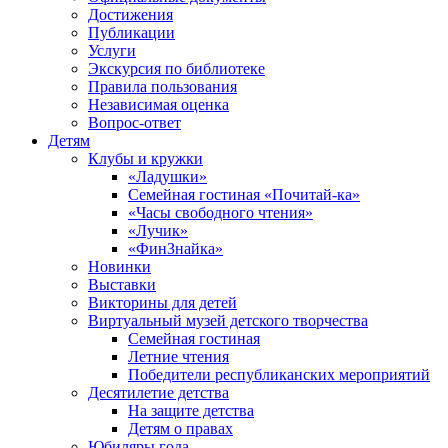
Достижения
Публикации
Услуги
Экскурсия по библиотеке
Правила пользования
Независимая оценка
Вопрос-ответ
Детям
Клубы и кружки
«Ладушки»
Семейная гостиная «Почитай-ка»
«Часы свободного чтения»
«Лучик»
«ФинЗнайка»
Новинки
Выставки
Викторины для детей
Виртуальный музей детского творчества
Семейная гостиная
Летние чтения
Победители республиканских мероприятий
Десятилетие детства
На защите детства
Детям о правах
Юбиляры года