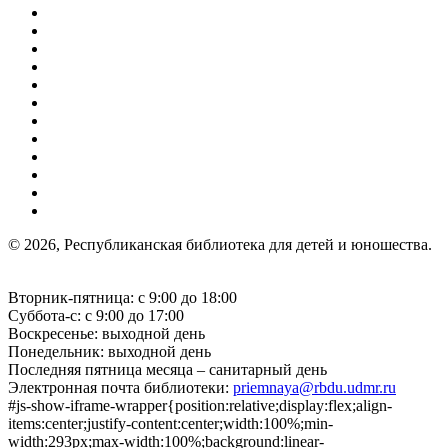
© 2026, Республиканская библиотека для детей и юношества.
Вторник-пятница: с 9:00 до 18:00
Суббота-с: с 9:00 до 17:00
Воскресенье: выходной день
Понедельник: выходной день
Последняя пятница месяца – санитарный день
Электронная почта библиотеки:
priemnaya@rbdu.udmr.ru
#js-show-iframe-wrapper{position:relative;display:flex;align-
items:center;justify-content:center;width:100%;min-
width:293px;max-width:100%;background:linear-