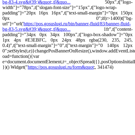
bg-83-4.svg&#39;)&quot;,t[&quo...
50px",t["logo-
width"]="78px",t["slogan-font-size"]="15px",t["logo-wrap-
padding"]="20px 16px 16px",t["text-small-margin"]="0px 150px
0px 0";if(r>1400)t["bg-
url"]="url('
https://pos.gosuslugi.ru/bin/banner-fluid/83/banner-fluid-
bg-83-5.svg&#39;)&quot;,t[&quo...
1fr",t["content-
padding"]="34px 0px 34px 100px",t["logo-box-shadow"]="0px
1px 4px #E3EBFC, 0px 24px 48px rgba(230, 235, 245,
0.4)",t["text-small-margin"]="0",t["text-margin"]="0 140px 12px
0";setStyles(t,e)}changePosBannerOnResize(),window.addEventLis
oad=function(){var
e=document.documentElement,t=_objectSpread({},posOptionsInitial
})()
Widget("
https://pos.gosuslugi.ru/form&quot
;, 341474)