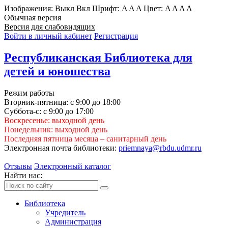
Изображения:
Выкл
Вкл
Шрифт:
A
A
A
Цвет:
A
A
A
A
Обычная версия
Версия для слабовидящих
Войти в личный кабинет
Регистрация
Республиканская Библиотека для
детей и юношества
Режим работы
Вторник-пятница: с 9:00 до 18:00
Суббота-с: с 9:00 до 17:00
Воскресенье: выходной день
Понедельник: выходной день
Последняя пятница месяца – санитарный день
Электронная почта библиотеки:
priemnaya@rbdu.udmr.ru
Отзывы
Электронный каталог
Найти нас:
Библиотека
Учредитель
Администрация