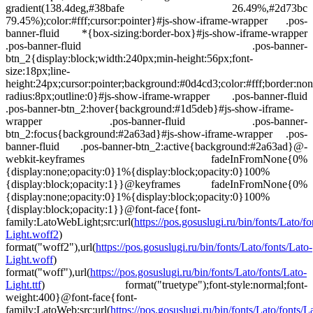
gradient(138.4deg,#38bafe 26.49%,#2d73bc
79.45%);color:#fff;cursor:pointer}#js-show-iframe-wrapper .pos-
banner-fluid *{box-sizing:border-box}#js-show-iframe-wrapper
.pos-banner-fluid .pos-banner-
btn_2{display:block;width:240px;min-height:56px;font-
size:18px;line-
height:24px;cursor:pointer;background:#0d4cd3;color:#fff;border:non
radius:8px;outline:0}#js-show-iframe-wrapper .pos-banner-fluid
.pos-banner-btn_2:hover{background:#1d5deb}#js-show-iframe-
wrapper .pos-banner-fluid .pos-banner-
btn_2:focus{background:#2a63ad}#js-show-iframe-wrapper .pos-
banner-fluid .pos-banner-btn_2:active{background:#2a63ad}@-
webkit-keyframes fadeInFromNone{0%
{display:none;opacity:0}1%{display:block;opacity:0}100%
{display:block;opacity:1}}@keyframes fadeInFromNone{0%
{display:none;opacity:0}1%{display:block;opacity:0}100%
{display:block;opacity:1}}@font-face{font-
family:LatoWebLight;src:url(
https://pos.gosuslugi.ru/bin/fonts/Lato/fo
Light.woff2
)
format("woff2"),url(
https://pos.gosuslugi.ru/bin/fonts/Lato/fonts/Lato-
Light.woff
)
format("woff"),url(
https://pos.gosuslugi.ru/bin/fonts/Lato/fonts/Lato-
Light.ttf
) format("truetype");font-style:normal;font-
weight:400}@font-face{font-
family:LatoWeb;src:url(
https://pos.gosuslugi.ru/bin/fonts/Lato/fonts/L