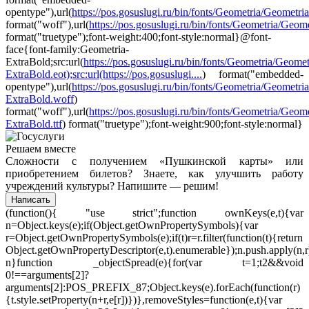
opentype"),url(
https://pos.gosuslugi.ru/bin/fonts/Geometria/Geometri
format("woff"),url(
https://pos.gosuslugi.ru/bin/fonts/Geometria/Geomet
format("truetype");font-weight:400;font-style:normal}@font-
face{font-family:Geometria-
ExtraBold;src:url(
https://pos.gosuslugi.ru/bin/fonts/Geometria/Geomet
ExtraBold.eot);src:url(https://pos.gosuslugi....
) format("embedded-
opentype"),url(
https://pos.gosuslugi.ru/bin/fonts/Geometria/Geometria
ExtraBold.woff
)
format("woff"),url(
https://pos.gosuslugi.ru/bin/fonts/Geometria/Geome
ExtraBold.ttf
) format("truetype");font-weight:900;font-style:normal}
Решаем вместе
Сложности с получением «Пушкинской карты» или
приобретением билетов? Знаете, как улучшить работу
учреждений культуры?
Напишите — решим!
Написать
(function(){ "use strict";function ownKeys(e,t){var
n=Object.keys(e);if(Object.getOwnPropertySymbols){var
r=Object.getOwnPropertySymbols(e);if(t)r=r.filter(function(t){return
Object.getOwnPropertyDescriptor(e,t).enumerable});n.push.apply(n,r
n}function _objectSpread(e){for(var t=1;t
2&&void
0!==arguments[2]?
arguments[2]:POS_PREFIX_87;Object.keys(e).forEach(function(r)
{t.style.setProperty(n+r,e[r])})},removeStyles=function(e,t){var