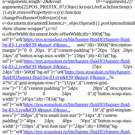
n=arguments.length>2&&void 0!==arguments[2]?
arguments[2]:POS_PREFIX_87;Object.keys(e).forEach(function(e)
{t.style.removeProperty(n+e)})};function
changePosBannerOnResize(){var
e=document.documentElement,t=_objectSpread({},posOptionsInitia
show-iframe-wrapper"),r=n?
n.offsetWidth:document.body.offsetWidth;if(r>300)t["bg-
url"]="url('
https://pos.gosuslugi.ru/bin/banner-fluid/83/banner-fluid-
bg-83-1.svg&#39;)&quot;,t[&quo...
auto";if(r>360)t["description-
margin"]="0 0 20px 0",t["content-padding"]="20px 55px 20px
24px",t["button-wrap-max-width"]="118px";if(r>415)t["bg-
url"]="url('
https://pos.gosuslugi.ru/bin/banner-fluid/83/banner-fluid-
bg-83-2.svg&#39;)&quot;,t[&quo...
25px 52px
24px";if(r>568)t["bg-url"]="url('
https://pos.gosuslugi.ru/bin/banner-
fluid/83/banner-fluid-bg-83.svg&#39;)&quot;,t[&quot;...
%
47%",t["grid-template-rows"]="332px",t["content-grid-
row"]="1",t["content-padding"]="54px 28px",t["description-
margin"]="0 0 24px 0",t["button-wrap-max-
width"]="245px";if(r>783)t["bg-
url"]="url('
https://pos.gosuslugi.ru/bin/banner-fluid/83/banner-fluid-
bg-83-3.svg&#39;)&quot;,t[&quo...
1fr",t["grid-template-
rows"]="268px",t["text-small-font-size"]="14px",t["content-
padding"]="40px 24px 40px 50px",t["button-wrap-max-
width"]="118px",t["text-font-size"]="24px";if(r>1098)t["bg-
url"]="url('
https://pos.gosuslugi.ru/bin/banner-fluid/83/banner-fluid-