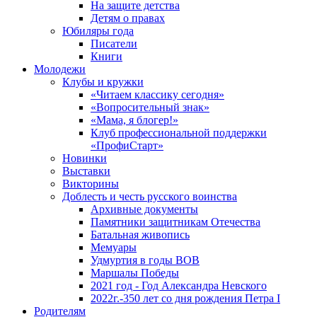
На защите детства
Детям о правах
Юбиляры года
Писатели
Книги
Молодежи
Клубы и кружки
«Читаем классику сегодня»
«Вопросительный знак»
«Мама, я блогер!»
Клуб профессиональной поддержки
«ПрофиСтарт»
Новинки
Выставки
Викторины
Доблесть и честь русского воинства
Архивные документы
Памятники защитникам Отечества
Батальная живопись
Мемуары
Удмуртия в годы ВОВ
Маршалы Победы
2021 год - Год Александра Невского
2022г.-350 лет со дня рождения Петра I
Родителям