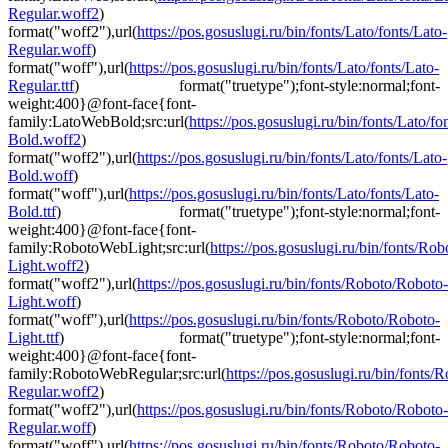
Regular.woff2
)
format("woff2"),url(
https://pos.gosuslugi.ru/bin/fonts/Lato/fonts/Lato-
Regular.woff
)
format("woff"),url(
https://pos.gosuslugi.ru/bin/fonts/Lato/fonts/Lato-
Regular.ttf
) format("truetype");font-style:normal;font-
weight:400}@font-face{font-
family:LatoWebBold;src:url(
https://pos.gosuslugi.ru/bin/fonts/Lato/fo
Bold.woff2
)
format("woff2"),url(
https://pos.gosuslugi.ru/bin/fonts/Lato/fonts/Lato-
Bold.woff
)
format("woff"),url(
https://pos.gosuslugi.ru/bin/fonts/Lato/fonts/Lato-
Bold.ttf
) format("truetype");font-style:normal;font-
weight:400}@font-face{font-
family:RobotoWebLight;src:url(
https://pos.gosuslugi.ru/bin/fonts/Ro
Light.woff2
)
format("woff2"),url(
https://pos.gosuslugi.ru/bin/fonts/Roboto/Roboto-
Light.woff
)
format("woff"),url(
https://pos.gosuslugi.ru/bin/fonts/Roboto/Roboto-
Light.ttf
) format("truetype");font-style:normal;font-
weight:400}@font-face{font-
family:RobotoWebRegular;src:url(
https://pos.gosuslugi.ru/bin/fonts
Regular.woff2
)
format("woff2"),url(
https://pos.gosuslugi.ru/bin/fonts/Roboto/Roboto-
Regular.woff
)
format("woff"),url(
https://pos.gosuslugi.ru/bin/fonts/Roboto/Roboto-