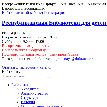
Изображения:
Выкл
Вкл
Шрифт:
A
A
A
Цвет:
A
A
A
A
Обычная 
Версия для слабовидящих
Войти в личный кабинет
Регистрация
Республиканская Библиотека для детей
Режим работы
Вторник-пятница: с 9:00 до 18:00
Суббота-с: с 9:00 до 17:00
Воскресенье: выходной день
Понедельник: выходной день
Последняя пятница месяца – санитарный день
Электронная почта библиотеки:
priemnaya@rbdu.udmr.ru
Отзывы
Электронный каталог
Найти нас:
Библиотека
Учредитель
Администрация
Структура
История
Официальные документы