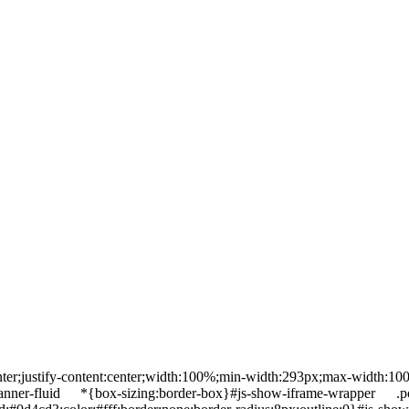
s:center;justify-content:center;width:100%;min-width:293px;max-wid
-banner-fluid *{box-sizing:border-box}#js-show-iframe-wrapper .po