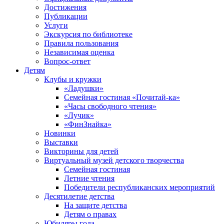
Достижения
Публикации
Услуги
Экскурсия по библиотеке
Правила пользования
Независимая оценка
Вопрос-ответ
Детям
Клубы и кружки
«Ладушки»
Семейная гостиная «Почитай-ка»
«Часы свободного чтения»
«Лучик»
«ФинЗнайка»
Новинки
Выставки
Викторины для детей
Виртуальный музей детского творчества
Семейная гостиная
Летние чтения
Победители республиканских мероприятий
Десятилетие детства
На защите детства
Детям о правах
Юбиляры года