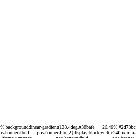
th:100%;background:linear-gradient(138.4deg,#38bafe 26.49%,#2d73bc
s-banner-fluid .pos-banner-btn_2{display:block;width:240px;min-