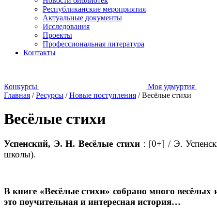
Новости библиотек
Республиканские мероприятия
Актуальные документы
Исследования
Проекты
Профессиональная литература
Контакты
Конкурсы
Моя удмуртия
Главная
/
Ресурсы
/
Новые поступления
/
Весёлые стихи
Весёлые стихи
Успенский, Э. Н. Весёлые стихи
: [0+] / Э. Успенс
школы).
В
книге
«Весёлые стихи» собрано много весёлых и
это поучительная и интересная история…