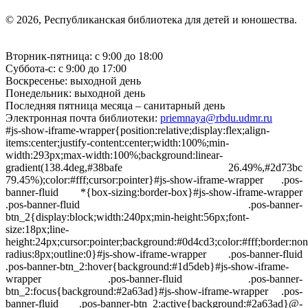
© 2026, Республиканская библиотека для детей и юношества.
Вторник-пятница: с 9:00 до 18:00
Суббота-с: с 9:00 до 17:00
Воскресенье: выходной день
Понедельник: выходной день
Последняя пятница месяца – санитарный день
Электронная почта библиотеки:
priemnaya@rbdu.udmr.ru
#js-show-iframe-wrapper{position:relative;display:flex;align-
items:center;justify-content:center;width:100%;min-
width:293px;max-width:100%;background:linear-
gradient(138.4deg,#38bafe 26.49%,#2d73bc
79.45%);color:#fff;cursor:pointer}#js-show-iframe-wrapper .pos-
banner-fluid *{box-sizing:border-box}#js-show-iframe-wrapper
.pos-banner-fluid .pos-banner-
btn_2{display:block;width:240px;min-height:56px;font-
size:18px;line-
height:24px;cursor:pointer;background:#0d4cd3;color:#fff;border:non
radius:8px;outline:0}#js-show-iframe-wrapper .pos-banner-fluid
.pos-banner-btn_2:hover{background:#1d5deb}#js-show-iframe-
wrapper .pos-banner-fluid .pos-banner-
btn_2:focus{background:#2a63ad}#js-show-iframe-wrapper .pos-
banner-fluid .pos-banner-btn_2:active{background:#2a63ad}@-