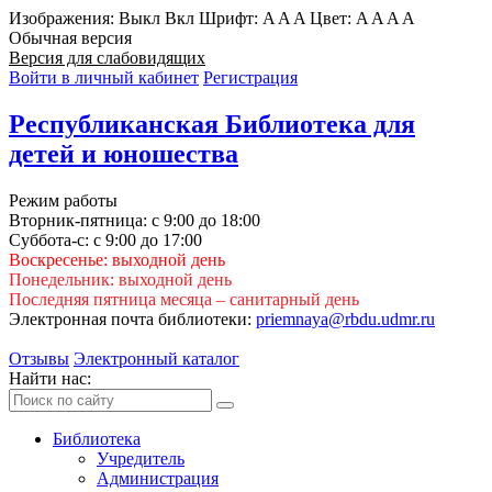
Изображения:
Выкл
Вкл
Шрифт:
A
A
A
Цвет:
A
A
A
A
Обычная версия
Версия для слабовидящих
Войти в личный кабинет
Регистрация
Республиканская Библиотека для
детей и юношества
Режим работы
Вторник-пятница: с 9:00 до 18:00
Суббота-с: с 9:00 до 17:00
Воскресенье: выходной день
Понедельник: выходной день
Последняя пятница месяца – санитарный день
Электронная почта библиотеки:
priemnaya@rbdu.udmr.ru
Отзывы
Электронный каталог
Найти нас:
Библиотека
Учредитель
Администрация