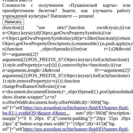
Сложности с получением «Пушкинской карты» или
приобретением билетов? Знаете, как улучшить работу
учреждений культуры?
Напишите — решим!
Написать
(function(){ "use strict";function ownKeys(e,t){var
n=Object.keys(e);if(Object.getOwnPropertySymbols){var
r=Object.getOwnPropertySymbols(e);if(t)r=r.filter(function(t){return
Object.getOwnPropertyDescriptor(e,t).enumerable});n.push.apply(n,r
n}function _objectSpread(e){for(var t=1;t
2&&void
0!==arguments[2]?
arguments[2]:POS_PREFIX_87;Object.keys(e).forEach(function(r)
{t.style.setProperty(n+r,e[r])})},removeStyles=function(e,t){var
n=arguments.length>2&&void 0!==arguments[2]?
arguments[2]:POS_PREFIX_87;Object.keys(e).forEach(function(e)
{t.style.removeProperty(n+e)})};function
changePosBannerOnResize(){var
e=document.documentElement,t=_objectSpread({},posOptionsInitia
show-iframe-wrapper"),r=n?
n.offsetWidth:document.body.offsetWidth;if(r>300)t["bg-
url"]="url('
https://pos.gosuslugi.ru/bin/banner-fluid/83/banner-fluid-
bg-83-1.svg&#39;)&quot;,t[&quo...
auto";if(r>360)t["description-
margin"]="0 0 20px 0",t["content-padding"]="20px 55px 20px
24px",t["button-wrap-max-width"]="118px";if(r>415)t["bg-
url"]="url('
https://pos.gosuslugi.ru/bin/banner-fluid/83/banner-fluid-