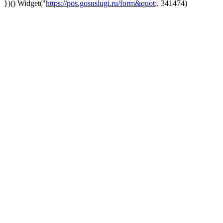
})()
Widget("
https://pos.gosuslugi.ru/form&quot
;, 341474)