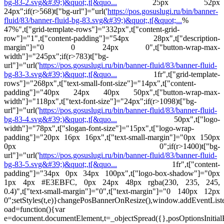
bg-83-2.svg&#39;)&quot;,t[&quo...
25px 52px
24px";if(r>568)t["bg-url"]="url('
https://pos.gosuslugi.ru/bin/banner-
fluid/83/banner-fluid-bg-83.svg&#39;)&quot;,t[&quot;...
%
47%",t["grid-template-rows"]="332px",t["content-grid-
row"]="1",t["content-padding"]="54px 28px",t["description-
margin"]="0 0 24px 0",t["button-wrap-max-
width"]="245px";if(r>783)t["bg-
url"]="url('
https://pos.gosuslugi.ru/bin/banner-fluid/83/banner-fluid-
bg-83-3.svg&#39;)&quot;,t[&quo...
1fr",t["grid-template-
rows"]="268px",t["text-small-font-size"]="14px",t["content-
padding"]="40px 24px 40px 50px",t["button-wrap-max-
width"]="118px",t["text-font-size"]="24px";if(r>1098)t["bg-
url"]="url('
https://pos.gosuslugi.ru/bin/banner-fluid/83/banner-fluid-
bg-83-4.svg&#39;)&quot;,t[&quo...
50px",t["logo-
width"]="78px",t["slogan-font-size"]="15px",t["logo-wrap-
padding"]="20px 16px 16px",t["text-small-margin"]="0px 150px
0px 0";if(r>1400)t["bg-
url"]="url('
https://pos.gosuslugi.ru/bin/banner-fluid/83/banner-fluid-
bg-83-5.svg&#39;)&quot;,t[&quo...
1fr",t["content-
padding"]="34px 0px 34px 100px",t["logo-box-shadow"]="0px
1px 4px #E3EBFC, 0px 24px 48px rgba(230, 235, 245,
0.4)",t["text-small-margin"]="0",t["text-margin"]="0 140px 12px
0";setStyles(t,e)}changePosBannerOnResize(),window.addEventLis
oad=function(){var
e=document.documentElement,t=_objectSpread({},posOptionsInitial