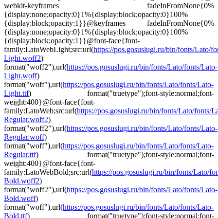
webkit-keyframes fadeInFromNone{0%
{display:none;opacity:0}1%{display:block;opacity:0}100%
{display:block;opacity:1}}@keyframes fadeInFromNone{0%
{display:none;opacity:0}1%{display:block;opacity:0}100%
{display:block;opacity:1}}@font-face{font-
family:LatoWebLight;src:url(
https://pos.gosuslugi.ru/bin/fonts/Lato/fo
Light.woff2
)
format("woff2"),url(
https://pos.gosuslugi.ru/bin/fonts/Lato/fonts/Lato-
Light.woff
)
format("woff"),url(
https://pos.gosuslugi.ru/bin/fonts/Lato/fonts/Lato-
Light.ttf
) format("truetype");font-style:normal;font-
weight:400}@font-face{font-
family:LatoWeb;src:url(
https://pos.gosuslugi.ru/bin/fonts/Lato/fonts/L
Regular.woff2
)
format("woff2"),url(
https://pos.gosuslugi.ru/bin/fonts/Lato/fonts/Lato-
Regular.woff
)
format("woff"),url(
https://pos.gosuslugi.ru/bin/fonts/Lato/fonts/Lato-
Regular.ttf
) format("truetype");font-style:normal;font-
weight:400}@font-face{font-
family:LatoWebBold;src:url(
https://pos.gosuslugi.ru/bin/fonts/Lato/fo
Bold.woff2
)
format("woff2"),url(
https://pos.gosuslugi.ru/bin/fonts/Lato/fonts/Lato-
Bold.woff
)
format("woff"),url(
https://pos.gosuslugi.ru/bin/fonts/Lato/fonts/Lato-
Bold.ttf
) format("truetype");font-style:normal;font-