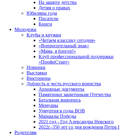
На защите детства
Детям о правах
Юбиляры года
Писатели
Книги
Молодежи
Клубы и кружки
«Читаем классику сегодня»
«Вопросительный знак»
«Мама, я блогер!»
Клуб профессиональной поддержки
«ПрофиСтарт»
Новинки
Выставки
Викторины
Доблесть и честь русского воинства
Архивные документы
Памятники защитникам Отечества
Батальная живопись
Мемуары
Удмуртия в годы ВОВ
Маршалы Победы
2021 год - Год Александра Невского
2022г.-350 лет со дня рождения Петра I
Родителям