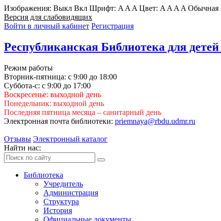
Изображения:
Выкл
Вкл
Шрифт:
A
A
A
Цвет:
A
A
A
A
Обычная 
Версия для слабовидящих
Войти в личный кабинет
Регистрация
Республиканская Библиотека для детей
Режим работы
Вторник-пятница: с 9:00 до 18:00
Суббота-с: с 9:00 до 17:00
Воскресенье: выходной день
Понедельник: выходной день
Последняя пятница месяца – санитарный день
Электронная почта библиотеки:
priemnaya@rbdu.udmr.ru
Отзывы
Электронный каталог
Найти нас:
Библиотека
Учредитель
Администрация
Структура
История
Официальные документы