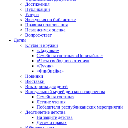
Достижения
Публикации
Услуги
Экскурсия по библиотеке
Правила пользования
Независимая оценка
Вопрос-ответ
Детям
Клубы и кружки
«Ладушки»
Семейная гостиная «Почитай-ка»
«Часы свободного чтения»
«Лучик»
«ФинЗнайка»
Новинки
Выставки
Викторины для детей
Виртуальный музей детского творчества
Семейная гостиная
Летние чтения
Победители республиканских мероприятий
Десятилетие детства
На защите детства
Детям о правах
Юбиляры года