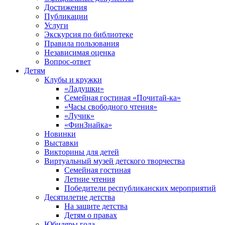
Достижения
Публикации
Услуги
Экскурсия по библиотеке
Правила пользования
Независимая оценка
Вопрос-ответ
Детям
Клубы и кружки
«Ладушки»
Семейная гостиная «Почитай-ка»
«Часы свободного чтения»
«Лучик»
«ФинЗнайка»
Новинки
Выставки
Викторины для детей
Виртуальный музей детского творчества
Семейная гостиная
Летние чтения
Победители республиканских мероприятий
Десятилетие детства
На защите детства
Детям о правах
Юбиляры года