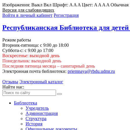
Изображения:
Выкл
Вкл
Шрифт:
A
A
A
Цвет:
A
A
A
A
Обычная 
Версия для слабовидящих
Войти в личный кабинет
Регистрация
Республиканская Библиотека для детей
Режим работы
Вторник-пятница: с 9:00 до 18:00
Суббота-с: с 9:00 до 17:00
Воскресенье: выходной день
Понедельник: выходной день
Последняя пятница месяца – санитарный день
Электронная почта библиотеки:
priemnaya@rbdu.udmr.ru
Отзывы
Электронный каталог
Найти нас:
Библиотека
Учредитель
Администрация
Структура
История
Официальные документы