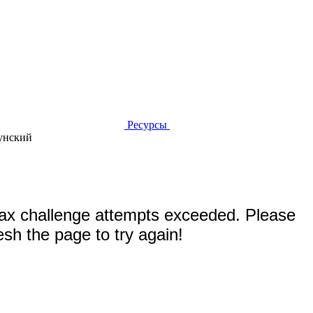
Ресурсы
унский