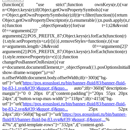
(function(){ "use strict";function ownKeys(e,t){var
n=Object.keys(e);if(Object.getOwnPropertySymbols){var
r=Object.getOwnPropertySymbols(e);if(t)r=r.filter(function(t){return
Object.getOwnPropertyDescriptor(e,t).enumerable});n.push.apply(n,r
n}function _objectSpread(e){for(var t=1;t
2&&void
0!==arguments[2]?
arguments[2]:POS_PREFIX_87;Object.keys(e).forEach(function(r)
{t.style.setProperty(n+r,e[r])})},removeStyles=function(e,t){var
n=arguments.length>2&&void 0!==arguments[2]?
arguments[2]:POS_PREFIX_87;Object.keys(e).forEach(function(e)
{t.style.removeProperty(n+e)})};function
changePosBannerOnResize(){var
e=document.documentElement,t=_objectSpread({},posOptionsInitia
show-iframe-wrapper"),r=n?
n.offsetWidth:document.body.offsetWidth;if(r>300)t["bg-
url"]="url('
https://pos.gosuslugi.ru/bin/banner-fluid/83/banner-fluid-
bg-83-1.svg&#39;)&quot;,t[&quo...
auto";if(r>360)t["description-
margin"]="0 0 20px 0",t["content-padding"]="20px 55px 20px
24px",t["button-wrap-max-width"]="118px";if(r>415)t["bg-
url"]="url('
https://pos.gosuslugi.ru/bin/banner-fluid/83/banner-fluid-
bg-83-2.svg&#39;)&quot;,t[&quo...
25px 52px
24px";if(r>568)t["bg-url"]="url('
https://pos.gosuslugi.ru/bin/banner-
fluid/83/banner-fluid-bg-83.svg&#39;)&quot;,t[&quot;...
%
47%",t["grid-template-rows"]="332px",t["content-grid-
row"]="1",t["content-padding"]="54px 28px",t["description-