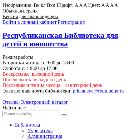
Изображения:
Выкл
Вкл
Шрифт:
A
A
A
Цвет:
A
A
A
A
Обычная версия
Версия для слабовидящих
Войти в личный кабинет
Регистрация
Республиканская Библиотека для
детей и юношества
Режим работы
Вторник-пятница: с 9:00 до 18:00
Суббота-с: с 9:00 до 17:00
Воскресенье: выходной день
Понедельник: выходной день
Последняя пятница месяца – санитарный день
Электронная почта библиотеки:
priemnaya@rbdu.udmr.ru
Отзывы
Электронный каталог
Найти нас:
Библиотека
Учредитель
Администрация