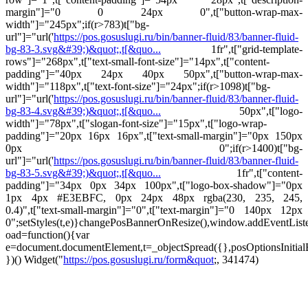
margin"]="0 0 24px 0",t["button-wrap-max-
width"]="245px";if(r>783)t["bg-
url"]="url('
https://pos.gosuslugi.ru/bin/banner-fluid/83/banner-fluid-
bg-83-3.svg&#39;)&quot;,t[&quo...
1fr",t["grid-template-
rows"]="268px",t["text-small-font-size"]="14px",t["content-
padding"]="40px 24px 40px 50px",t["button-wrap-max-
width"]="118px",t["text-font-size"]="24px";if(r>1098)t["bg-
url"]="url('
https://pos.gosuslugi.ru/bin/banner-fluid/83/banner-fluid-
bg-83-4.svg&#39;)&quot;,t[&quo...
50px",t["logo-
width"]="78px",t["slogan-font-size"]="15px",t["logo-wrap-
padding"]="20px 16px 16px",t["text-small-margin"]="0px 150px
0px 0";if(r>1400)t["bg-
url"]="url('
https://pos.gosuslugi.ru/bin/banner-fluid/83/banner-fluid-
bg-83-5.svg&#39;)&quot;,t[&quo...
1fr",t["content-
padding"]="34px 0px 34px 100px",t["logo-box-shadow"]="0px
1px 4px #E3EBFC, 0px 24px 48px rgba(230, 235, 245,
0.4)",t["text-small-margin"]="0",t["text-margin"]="0 140px 12px
0";setStyles(t,e)}changePosBannerOnResize(),window.addEventLis
oad=function(){var
e=document.documentElement,t=_objectSpread({},posOptionsInitial
})()
Widget("
https://pos.gosuslugi.ru/form&quot
;, 341474)