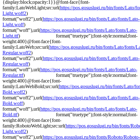
{display:block;opacity:1}}@font-face{font-
family:LatoWebLight;src:url(
https://pos.gosuslugi.ru/bin/fonts/Lato/fo
Light.woff2
)
format("woff2"),url(
https://pos.gosuslugi.ru/bin/fonts/Lato/fonts/Lato-
Light.woff
)
format("woff"),url(
https://pos.gosuslugi.ru/bin/fonts/Lato/fonts/Lato-
Light.ttf
) format("truetype");font-style:normal;font-
weight:400}@font-face{font-
family:LatoWeb;src:url(
https://pos.gosuslugi.ru/bin/fonts/Lato/fonts/L
Regular.woff2
)
format("woff2"),url(
https://pos.gosuslugi.ru/bin/fonts/Lato/fonts/Lato-
Regular.woff
)
format("woff"),url(
https://pos.gosuslugi.ru/bin/fonts/Lato/fonts/Lato-
Regular.ttf
) format("truetype");font-style:normal;font-
weight:400}@font-face{font-
family:LatoWebBold;src:url(
https://pos.gosuslugi.ru/bin/fonts/Lato/fo
Bold.woff2
)
format("woff2"),url(
https://pos.gosuslugi.ru/bin/fonts/Lato/fonts/Lato-
Bold.woff
)
format("woff"),url(
https://pos.gosuslugi.ru/bin/fonts/Lato/fonts/Lato-
Bold.ttf
) format("truetype");font-style:normal;font-
weight:400}@font-face{font-
family:RobotoWebLight;src:url(
https://pos.gosuslugi.ru/bin/fonts/Ro
Light.woff2
)
format("woff2"),url(
https://pos.gosuslugi.ru/bin/fonts/Roboto/Roboto-