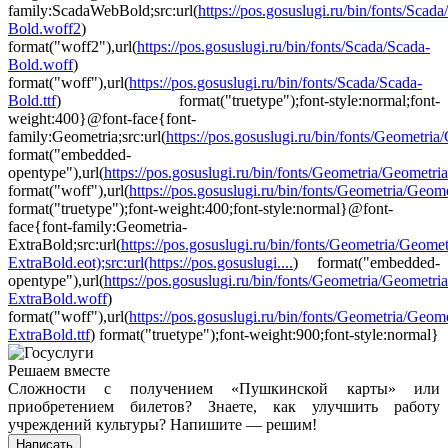
family:ScadaWebBold;src:url(
https://pos.gosuslugi.ru/bin/fonts/Scada
Bold.woff2
)
format("woff2"),url(
https://pos.gosuslugi.ru/bin/fonts/Scada/Scada-
Bold.woff
)
format("woff"),url(
https://pos.gosuslugi.ru/bin/fonts/Scada/Scada-
Bold.ttf
) format("truetype");font-style:normal;font-
weight:400}@font-face{font-
family:Geometria;src:url(
https://pos.gosuslugi.ru/bin/fonts/Geometria/G
format("embedded-
opentype"),url(
https://pos.gosuslugi.ru/bin/fonts/Geometria/Geometri
format("woff"),url(
https://pos.gosuslugi.ru/bin/fonts/Geometria/Geomet
format("truetype");font-weight:400;font-style:normal}@font-
face{font-family:Geometria-
ExtraBold;src:url(
https://pos.gosuslugi.ru/bin/fonts/Geometria/Geomet
ExtraBold.eot);src:url(https://pos.gosuslugi....
) format("embedded-
opentype"),url(
https://pos.gosuslugi.ru/bin/fonts/Geometria/Geometria
ExtraBold.woff
)
format("woff"),url(
https://pos.gosuslugi.ru/bin/fonts/Geometria/Geome
ExtraBold.ttf
) format("truetype");font-weight:900;font-style:normal}
Решаем вместе
Сложности с получением «Пушкинской карты» или
приобретением билетов? Знаете, как улучшить работу
учреждений культуры?
Напишите — решим!
Написать