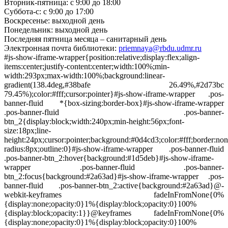
Вторник-пятница: с 9:00 до 18:00
Суббота-с: с 9:00 до 17:00
Воскресенье: выходной день
Понедельник: выходной день
Последняя пятница месяца – санитарный день
Электронная почта библиотеки:
priemnaya@rbdu.udmr.ru
#js-show-iframe-wrapper{position:relative;display:flex;align-
items:center;justify-content:center;width:100%;min-
width:293px;max-width:100%;background:linear-
gradient(138.4deg,#38bafe 26.49%,#2d73bc
79.45%);color:#fff;cursor:pointer}#js-show-iframe-wrapper .pos-
banner-fluid *{box-sizing:border-box}#js-show-iframe-wrapper
.pos-banner-fluid .pos-banner-
btn_2{display:block;width:240px;min-height:56px;font-
size:18px;line-
height:24px;cursor:pointer;background:#0d4cd3;color:#fff;border:non
radius:8px;outline:0}#js-show-iframe-wrapper .pos-banner-fluid
.pos-banner-btn_2:hover{background:#1d5deb}#js-show-iframe-
wrapper .pos-banner-fluid .pos-banner-
btn_2:focus{background:#2a63ad}#js-show-iframe-wrapper .pos-
banner-fluid .pos-banner-btn_2:active{background:#2a63ad}@-
webkit-keyframes fadeInFromNone{0%
{display:none;opacity:0}1%{display:block;opacity:0}100%
{display:block;opacity:1}}@keyframes fadeInFromNone{0%
{display:none;opacity:0}1%{display:block;opacity:0}100%