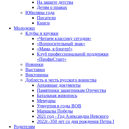
На защите детства
Детям о правах
Юбиляры года
Писатели
Книги
Молодежи
Клубы и кружки
«Читаем классику сегодня»
«Вопросительный знак»
«Мама, я блогер!»
Клуб профессиональной поддержки
«ПрофиСтарт»
Новинки
Выставки
Викторины
Доблесть и честь русского воинства
Архивные документы
Памятники защитникам Отечества
Батальная живопись
Мемуары
Удмуртия в годы ВОВ
Маршалы Победы
2021 год - Год Александра Невского
2022г.-350 лет со дня рождения Петра I
Родителям