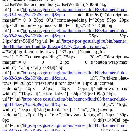
n.offsetWidth:document.body.offsetWidth;if(r>300)t["bg-
url"]="url('
https://pos.gosuslugi.ru/bin/banner-fluid/83/banner-fluid-
bg-83-1.svg&#39;)&quot;,t[&quo...
auto";if(r>360)t["description-
margin"]="0 0 20px 0",t["content-padding"]="20px 55px 20px
24px",t["button-wrap-max-width"]="118px";if(r>415)t["bg-
url"]="url('
https://pos.gosuslugi.ru/bin/banner-fluid/83/banner-fluid-
bg-83-2.svg&#39;)&quot;,t[&quo...
25px 52px
24px";if(r>568)t["bg-url"]="url('
https://pos.gosuslugi.ru/bin/banner-
fluid/83/banner-fluid-bg-83.svg&#39;)&quot;,t[&quot;...
%
47%",t["grid-template-rows"]="332px",t["content-grid-
row"]="1",t["content-padding"]="54px 28px",t["description-
margin"]="0 0 24px 0",t["button-wrap-max-
width"]="245px";if(r>783)t["bg-
url"]="url('
https://pos.gosuslugi.ru/bin/banner-fluid/83/banner-fluid-
bg-83-3.svg&#39;)&quot;,t[&quo...
1fr",t["grid-template-
rows"]="268px",t["text-small-font-size"]="14px",t["content-
padding"]="40px 24px 40px 50px",t["button-wrap-max-
width"]="118px",t["text-font-size"]="24px";if(r>1098)t["bg-
url"]="url('
https://pos.gosuslugi.ru/bin/banner-fluid/83/banner-fluid-
bg-83-4.svg&#39;)&quot;,t[&quo...
50px",t["logo-
width"]="78px",t["slogan-font-size"]="15px",t["logo-wrap-
padding"]="20px 16px 16px",t["text-small-margin"]="0px 150px
0px 0";if(r>1400)t["bg-
url"]="url('
https://pos.gosuslugi.ru/bin/banner-fluid/83/banner-fluid-
bg-83-5.svg&#39;)&quot;,t[&quo...
1fr",t["content-