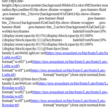
size:18px;line-
height:24px;cursor:pointer;background:#0d4cd3;color:#fff;border:non
radius:8px;outline:0}#js-show-iframe-wrapper .pos-banner-fluid
.pos-banner-btn_2:hover{background:#1d5deb}#js-show-iframe-
wrapper .pos-banner-fluid .pos-banner-
btn_2:focus{background:#2a63ad}#js-show-iframe-wrapper .pos-
banner-fluid .pos-banner-btn_2:active{background:#2a63ad}@-
webkit-keyframes fadeInFromNone{0%
{display:none;opacity:0}1%{display:block;opacity:0}100%
{display:block;opacity:1}}@keyframes fadeInFromNone{0%
{display:none;opacity:0}1%{display:block;opacity:0}100%
{display:block;opacity:1}}@font-face{font-
family:LatoWebLight;src:url(
https://pos.gosuslugi.ru/bin/fonts/Lato/fo
Light.woff2
)
format("woff2"),url(
https://pos.gosuslugi.ru/bin/fonts/Lato/fonts/Lato-
Light.woff
)
format("woff"),url(
https://pos.gosuslugi.ru/bin/fonts/Lato/fonts/Lato-
Light.ttf
) format("truetype");font-style:normal;font-
weight:400}@font-face{font-
family:LatoWeb;src:url(
https://pos.gosuslugi.ru/bin/fonts/Lato/fonts/L
Regular.woff2
)
format("woff2"),url(
https://pos.gosuslugi.ru/bin/fonts/Lato/fonts/Lato-
Regular.woff
)
format("woff"),url(
https://pos.gosuslugi.ru/bin/fonts/Lato/fonts/Lato-
Regular.ttf
) format("truetype");font-style:normal;font-