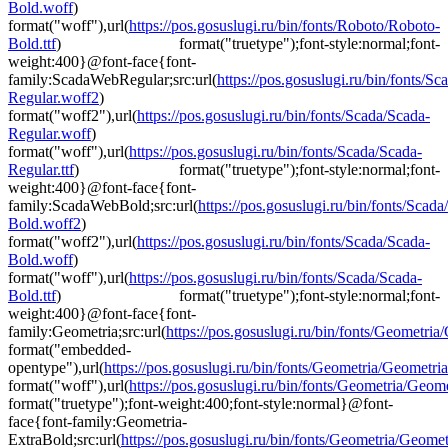
Bold.woff
)
format("woff"),url(
https://pos.gosuslugi.ru/bin/fonts/Roboto/Roboto-
Bold.ttf
) format("truetype");font-style:normal;font-
weight:400}@font-face{font-
family:ScadaWebRegular;src:url(
https://pos.gosuslugi.ru/bin/fonts/Sc
Regular.woff2
)
format("woff2"),url(
https://pos.gosuslugi.ru/bin/fonts/Scada/Scada-
Regular.woff
)
format("woff"),url(
https://pos.gosuslugi.ru/bin/fonts/Scada/Scada-
Regular.ttf
) format("truetype");font-style:normal;font-
weight:400}@font-face{font-
family:ScadaWebBold;src:url(
https://pos.gosuslugi.ru/bin/fonts/Scada
Bold.woff2
)
format("woff2"),url(
https://pos.gosuslugi.ru/bin/fonts/Scada/Scada-
Bold.woff
)
format("woff"),url(
https://pos.gosuslugi.ru/bin/fonts/Scada/Scada-
Bold.ttf
) format("truetype");font-style:normal;font-
weight:400}@font-face{font-
family:Geometria;src:url(
https://pos.gosuslugi.ru/bin/fonts/Geometria/G
format("embedded-
opentype"),url(
https://pos.gosuslugi.ru/bin/fonts/Geometria/Geometri
format("woff"),url(
https://pos.gosuslugi.ru/bin/fonts/Geometria/Geomet
format("truetype");font-weight:400;font-style:normal}@font-
face{font-family:Geometria-
ExtraBold;src:url(
https://pos.gosuslugi.ru/bin/fonts/Geometria/Geomet