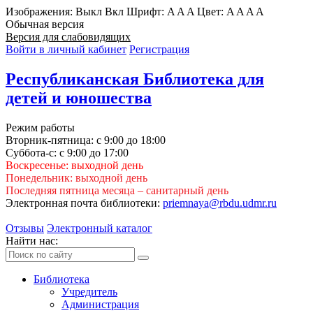
Изображения:
Выкл
Вкл
Шрифт:
A
A
A
Цвет:
A
A
A
A
Обычная версия
Версия для слабовидящих
Войти в личный кабинет
Регистрация
Республиканская Библиотека для
детей и юношества
Режим работы
Вторник-пятница: с 9:00 до 18:00
Суббота-с: с 9:00 до 17:00
Воскресенье: выходной день
Понедельник: выходной день
Последняя пятница месяца – санитарный день
Электронная почта библиотеки:
priemnaya@rbdu.udmr.ru
Отзывы
Электронный каталог
Найти нас:
Библиотека
Учредитель
Администрация