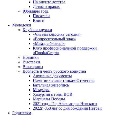
На защите детства
Детям о правах
Юбиляры года
Писатели
Книги
Молодежи
Клубы и кружки
«Читаем классику сегодня»
«Вопросительный знак»
«Мама, я блогер!»
Клуб профессиональной поддержки
«ПрофиСтарт»
Новинки
Выставки
Викторины
Доблесть и честь русского воинства
Архивные документы
Памятники защитникам Отечества
Батальная живопись
Мемуары
Удмуртия в годы ВОВ
Маршалы Победы
2021 год - Год Александра Невского
2022г.-350 лет со дня рождения Петра I
Родителям