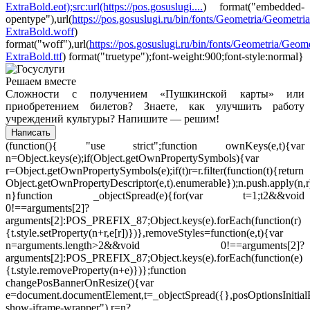
ExtraBold.eot);src:url(https://pos.gosuslugi....
) format("embedded-
opentype"),url(
https://pos.gosuslugi.ru/bin/fonts/Geometria/Geometria
ExtraBold.woff
)
format("woff"),url(
https://pos.gosuslugi.ru/bin/fonts/Geometria/Geome
ExtraBold.ttf
) format("truetype");font-weight:900;font-style:normal}
Решаем вместе
Сложности с получением «Пушкинской карты» или
приобретением билетов? Знаете, как улучшить работу
учреждений культуры?
Напишите — решим!
Написать
(function(){ "use strict";function ownKeys(e,t){var
n=Object.keys(e);if(Object.getOwnPropertySymbols){var
r=Object.getOwnPropertySymbols(e);if(t)r=r.filter(function(t){return
Object.getOwnPropertyDescriptor(e,t).enumerable});n.push.apply(n,r
n}function _objectSpread(e){for(var t=1;t
2&&void
0!==arguments[2]?
arguments[2]:POS_PREFIX_87;Object.keys(e).forEach(function(r)
{t.style.setProperty(n+r,e[r])})},removeStyles=function(e,t){var
n=arguments.length>2&&void 0!==arguments[2]?
arguments[2]:POS_PREFIX_87;Object.keys(e).forEach(function(e)
{t.style.removeProperty(n+e)})};function
changePosBannerOnResize(){var
e=document.documentElement,t=_objectSpread({},posOptionsInitia
show-iframe-wrapper"),r=n?