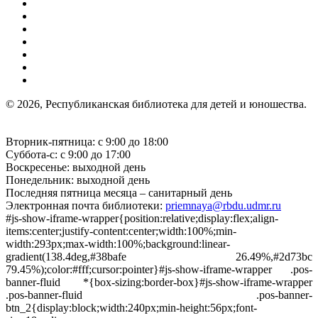
© 2026, Республиканская библиотека для детей и юношества.
Вторник-пятница: с 9:00 до 18:00
Суббота-с: с 9:00 до 17:00
Воскресенье: выходной день
Понедельник: выходной день
Последняя пятница месяца – санитарный день
Электронная почта библиотеки:
priemnaya@rbdu.udmr.ru
#js-show-iframe-wrapper{position:relative;display:flex;align-
items:center;justify-content:center;width:100%;min-
width:293px;max-width:100%;background:linear-
gradient(138.4deg,#38bafe 26.49%,#2d73bc
79.45%);color:#fff;cursor:pointer}#js-show-iframe-wrapper .pos-
banner-fluid *{box-sizing:border-box}#js-show-iframe-wrapper
.pos-banner-fluid .pos-banner-
btn_2{display:block;width:240px;min-height:56px;font-