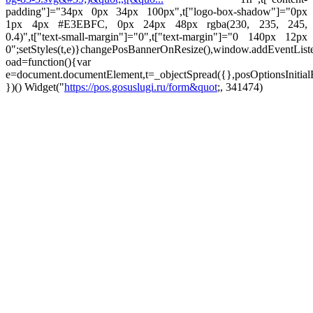
padding"]="34px 0px 34px 100px",t["logo-box-shadow"]="0px
1px 4px #E3EBFC, 0px 24px 48px rgba(230, 235, 245,
0.4)",t["text-small-margin"]="0",t["text-margin"]="0 140px 12px
0";setStyles(t,e)}changePosBannerOnResize(),window.addEventLis
oad=function(){var
e=document.documentElement,t=_objectSpread({},posOptionsInitial
})()
Widget("
https://pos.gosuslugi.ru/form&quot
;, 341474)