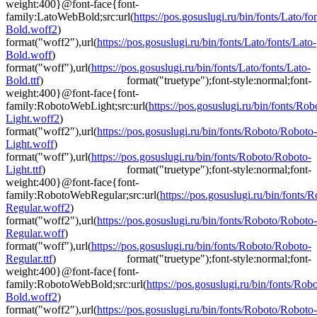
weight:400}@font-face{font-
family:LatoWebBold;src:url(
https://pos.gosuslugi.ru/bin/fonts/Lato/fo
Bold.woff2
)
format("woff2"),url(
https://pos.gosuslugi.ru/bin/fonts/Lato/fonts/Lato-
Bold.woff
)
format("woff"),url(
https://pos.gosuslugi.ru/bin/fonts/Lato/fonts/Lato-
Bold.ttf
) format("truetype");font-style:normal;font-
weight:400}@font-face{font-
family:RobotoWebLight;src:url(
https://pos.gosuslugi.ru/bin/fonts/Ro
Light.woff2
)
format("woff2"),url(
https://pos.gosuslugi.ru/bin/fonts/Roboto/Roboto-
Light.woff
)
format("woff"),url(
https://pos.gosuslugi.ru/bin/fonts/Roboto/Roboto-
Light.ttf
) format("truetype");font-style:normal;font-
weight:400}@font-face{font-
family:RobotoWebRegular;src:url(
https://pos.gosuslugi.ru/bin/fonts
Regular.woff2
)
format("woff2"),url(
https://pos.gosuslugi.ru/bin/fonts/Roboto/Roboto-
Regular.woff
)
format("woff"),url(
https://pos.gosuslugi.ru/bin/fonts/Roboto/Roboto-
Regular.ttf
) format("truetype");font-style:normal;font-
weight:400}@font-face{font-
family:RobotoWebBold;src:url(
https://pos.gosuslugi.ru/bin/fonts/Ro
Bold.woff2
)
format("woff2"),url(
https://pos.gosuslugi.ru/bin/fonts/Roboto/Roboto-