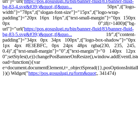
url"]="url('
https://pos.gosuslugi.ru/bin/banner-fluid/83/banner-fluid-
bg-83-4.svg&#39;)&quot;,t[&quo...
50px",t["logo-
width"]="78px",t["slogan-font-size"]="15px",t["logo-wrap-
padding"]="20px 16px 16px",t["text-small-margin"]="0px 150px
0px 0";if(r>1400)t["bg-
url"]="url('
https://pos.gosuslugi.ru/bin/banner-fluid/83/banner-fluid-
bg-83-5.svg&#39;)&quot;,t[&quo...
1fr",t["content-
padding"]="34px 0px 34px 100px",t["logo-box-shadow"]="0px
1px 4px #E3EBFC, 0px 24px 48px rgba(230, 235, 245,
0.4)",t["text-small-margin"]="0",t["text-margin"]="0 140px 12px
0";setStyles(t,e)}changePosBannerOnResize(),window.addEventLis
oad=function(){var
e=document.documentElement,t=_objectSpread({},posOptionsInitial
})()
Widget("
https://pos.gosuslugi.ru/form&quot
;, 341474)