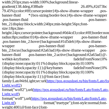
width:293px;max-width:100%;background:linear-
gradient(138.4deg,#38bafe 26.49%,#2d73bc
79.45%);color:#fff;cursor:pointer}#js-show-iframe-wrapper .pos-
banner-fluid *{box-sizing:border-box}#js-show-iframe-wrapper
.pos-banner-fluid .pos-banner-
btn_2{display:block;width:240px;min-height:56px;font-
size:18px;line-
height:24px;cursor:pointer;background:#0d4cd3;color:#fff;border:non
radius:8px;outline:0}#js-show-iframe-wrapper .pos-banner-fluid
.pos-banner-btn_2:hover{background:#1d5deb}#js-show-iframe-
wrapper .pos-banner-fluid .pos-banner-
btn_2:focus{background:#2a63ad}#js-show-iframe-wrapper .pos-
banner-fluid .pos-banner-btn_2:active{background:#2a63ad}@-
webkit-keyframes fadeInFromNone{0%
{display:none;opacity:0}1%{display:block;opacity:0}100%
{display:block;opacity:1}}@keyframes fadeInFromNone{0%
{display:none;opacity:0}1%{display:block;opacity:0}100%
{display:block;opacity:1}}@font-face{font-
family:LatoWebLight;src:url(
https://pos.gosuslugi.ru/bin/fonts/Lato/fo
Light.woff2
)
format("woff2"),url(
https://pos.gosuslugi.ru/bin/fonts/Lato/fonts/Lato-
Light.woff
)
format("woff"),url(
https://pos.gosuslugi.ru/bin/fonts/Lato/fonts/Lato-
Light.ttf
) format("truetype");font-style:normal;font-
weight:400}@font-face{font-