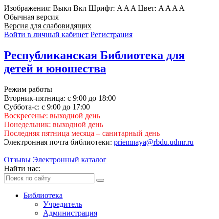
Изображения:
Выкл
Вкл
Шрифт:
A
A
A
Цвет:
A
A
A
A
Обычная версия
Версия для слабовидящих
Войти в личный кабинет
Регистрация
Республиканская Библиотека для
детей и юношества
Режим работы
Вторник-пятница: с 9:00 до 18:00
Суббота-с: с 9:00 до 17:00
Воскресенье: выходной день
Понедельник: выходной день
Последняя пятница месяца – санитарный день
Электронная почта библиотеки:
priemnaya@rbdu.udmr.ru
Отзывы
Электронный каталог
Найти нас:
Библиотека
Учредитель
Администрация