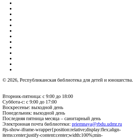
© 2026, Республиканская библиотека для детей и юношества.
Вторник-пятница: с 9:00 до 18:00
Суббота-с: с 9:00 до 17:00
Воскресенье: выходной день
Понедельник: выходной день
Последняя пятница месяца – санитарный день
Электронная почта библиотеки:
priemnaya@rbdu.udmr.ru
#js-show-iframe-wrapper{position:relative;display:flex;align-
items:center;justify-content:center;width:100%;min-