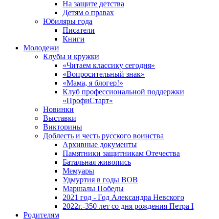
На защите детства
Детям о правах
Юбиляры года
Писатели
Книги
Молодежи
Клубы и кружки
«Читаем классику сегодня»
«Вопросительный знак»
«Мама, я блогер!»
Клуб профессиональной поддержки
«ПрофиСтарт»
Новинки
Выставки
Викторины
Доблесть и честь русского воинства
Архивные документы
Памятники защитникам Отечества
Батальная живопись
Мемуары
Удмуртия в годы ВОВ
Маршалы Победы
2021 год - Год Александра Невского
2022г.-350 лет со дня рождения Петра I
Родителям