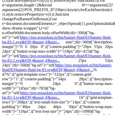
{t.style.setProperty(n+r,e[r])})},removeStyles=function(e,t){var
n=arguments.length>2&&void 0!==arguments[2]?
arguments[2]:POS_PREFIX_87;Object.keys(e).forEach(function(e)
{t.style.removeProperty(n+e)})};function
changePosBannerOnResize(){var
e=document.documentElement,t=_objectSpread({},posOptionsInitia
show-iframe-wrapper"),r=n?
n.offsetWidth:document.body.offsetWidth;if(r>300)t["bg-
url"]="url('
https://pos.gosuslugi.ru/bin/banner-fluid/83/banner-fluid-
bg-83-1.svg&#39;)&quot;,t[&quo...
auto";if(r>360)t["description-
margin"]="0 0 20px 0",t["content-padding"]="20px 55px 20px
24px",t["button-wrap-max-width"]="118px";if(r>415)t["bg-
url"]="url('
https://pos.gosuslugi.ru/bin/banner-fluid/83/banner-fluid-
bg-83-2.svg&#39;)&quot;,t[&quo...
25px 52px
24px";if(r>568)t["bg-url"]="url('
https://pos.gosuslugi.ru/bin/banner-
fluid/83/banner-fluid-bg-83.svg&#39;)&quot;,t[&quot;...
%
47%",t["grid-template-rows"]="332px",t["content-grid-
row"]="1",t["content-padding"]="54px 28px",t["description-
margin"]="0 0 24px 0",t["button-wrap-max-
width"]="245px";if(r>783)t["bg-
url"]="url('
https://pos.gosuslugi.ru/bin/banner-fluid/83/banner-fluid-
bg-83-3.svg&#39;)&quot;,t[&quo...
1fr",t["grid-template-
rows"]="268px",t["text-small-font-size"]="14px",t["content-
padding"]="40px 24px 40px 50px",t["button-wrap-max-
width"]="118px",t["text-font-size"]="24px";if(r>1098)t["bg-