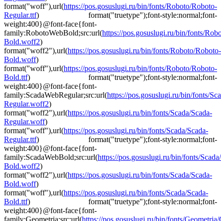
format("woff"),url(
https://pos.gosuslugi.ru/bin/fonts/Roboto/Roboto-
Regular.ttf
) format("truetype");font-style:normal;font-
weight:400}@font-face{font-
family:RobotoWebBold;src:url(
https://pos.gosuslugi.ru/bin/fonts/Ro
Bold.woff2
)
format("woff2"),url(
https://pos.gosuslugi.ru/bin/fonts/Roboto/Roboto-
Bold.woff
)
format("woff"),url(
https://pos.gosuslugi.ru/bin/fonts/Roboto/Roboto-
Bold.ttf
) format("truetype");font-style:normal;font-
weight:400}@font-face{font-
family:ScadaWebRegular;src:url(
https://pos.gosuslugi.ru/bin/fonts/Sc
Regular.woff2
)
format("woff2"),url(
https://pos.gosuslugi.ru/bin/fonts/Scada/Scada-
Regular.woff
)
format("woff"),url(
https://pos.gosuslugi.ru/bin/fonts/Scada/Scada-
Regular.ttf
) format("truetype");font-style:normal;font-
weight:400}@font-face{font-
family:ScadaWebBold;src:url(
https://pos.gosuslugi.ru/bin/fonts/Scada
Bold.woff2
)
format("woff2"),url(
https://pos.gosuslugi.ru/bin/fonts/Scada/Scada-
Bold.woff
)
format("woff"),url(
https://pos.gosuslugi.ru/bin/fonts/Scada/Scada-
Bold.ttf
) format("truetype");font-style:normal;font-
weight:400}@font-face{font-
family:Geometria;src:url(
https://pos.gosuslugi.ru/bin/fonts/Geometria/G