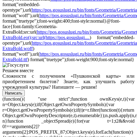
format("embedded-
opentype"),url(
https://pos.gosuslugi.ru/bin/fonts/Geometria/Geometri
format("woff"),url(
https://pos.gosuslugi.ru/bin/fonts/Geometria/Geomet
format("truetype");font-weight:400;font-style:normal}@font-
face{font-family:Geometria-
ExtraBold;src:url(
https://pos.gosuslugi.ru/bin/fonts/Geometria/Geomet
ExtraBold.eot);src:url(https://pos.gosuslugi....
) format("embedded-
opentype"),url(
https://pos.gosuslugi.ru/bin/fonts/Geometria/Geometria
ExtraBold.woff
)
format("woff"),url(
https://pos.gosuslugi.ru/bin/fonts/Geometria/Geome
ExtraBold.ttf
) format("truetype");font-weight:900;font-style:normal}
Решаем вместе
Сложности с получением «Пушкинской карты» или
приобретением билетов? Знаете, как улучшить работу
учреждений культуры?
Напишите — решим!
Написать
(function(){ "use strict";function ownKeys(e,t){var
n=Object.keys(e);if(Object.getOwnPropertySymbols){var
r=Object.getOwnPropertySymbols(e);if(t)r=r.filter(function(t){return
Object.getOwnPropertyDescriptor(e,t).enumerable});n.push.apply(n,r
n}function _objectSpread(e){for(var t=1;t
2&&void
0!==arguments[2]?
arguments[2]:POS_PREFIX_87;Object.keys(e).forEach(function(r)