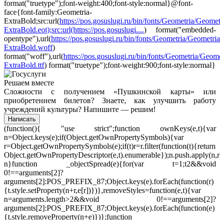
format("truetype");font-weight:400;font-style:normal}@font-
face{font-family:Geometria-
ExtraBold;src:url(
https://pos.gosuslugi.ru/bin/fonts/Geometria/Geomet
ExtraBold.eot);src:url(https://pos.gosuslugi....
) format("embedded-
opentype"),url(
https://pos.gosuslugi.ru/bin/fonts/Geometria/Geometria
ExtraBold.woff
)
format("woff"),url(
https://pos.gosuslugi.ru/bin/fonts/Geometria/Geome
ExtraBold.ttf
) format("truetype");font-weight:900;font-style:normal}
Решаем вместе
Сложности с получением «Пушкинской карты» или
приобретением билетов? Знаете, как улучшить работу
учреждений культуры?
Напишите — решим!
Написать
(function(){ "use strict";function ownKeys(e,t){var
n=Object.keys(e);if(Object.getOwnPropertySymbols){var
r=Object.getOwnPropertySymbols(e);if(t)r=r.filter(function(t){return
Object.getOwnPropertyDescriptor(e,t).enumerable});n.push.apply(n,r
n}function _objectSpread(e){for(var t=1;t
2&&void
0!==arguments[2]?
arguments[2]:POS_PREFIX_87;Object.keys(e).forEach(function(r)
{t.style.setProperty(n+r,e[r])})},removeStyles=function(e,t){var
n=arguments.length>2&&void 0!==arguments[2]?
arguments[2]:POS_PREFIX_87;Object.keys(e).forEach(function(e)
{t.style.removeProperty(n+e)})};function