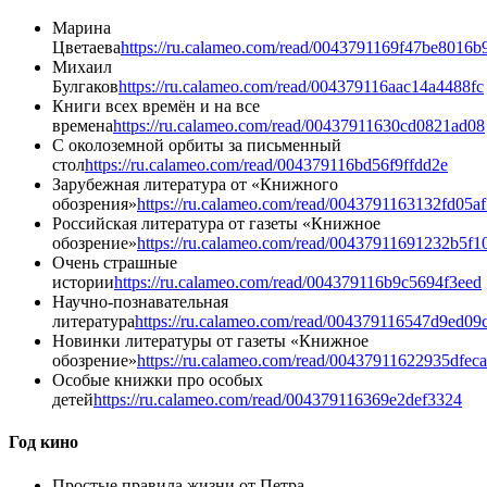
Марина
Цветаева
https://ru.calameo.com/read/0043791169f47be8016b
Михаил
Булгаков
https://ru.calameo.com/read/004379116aac14a4488fc
Книги всех времён и на все
времена
https://ru.calameo.com/read/00437911630cd0821ad08
С околоземной орбиты за письменный
стол
https://ru.calameo.com/read/004379116bd56f9ffdd2e
Зарубежная литература от «Книжного
обозрения»
https://ru.calameo.com/read/0043791163132fd05a
Российская литература от газеты «Книжное
обозрение»
https://ru.calameo.com/read/00437911691232b5f1
Очень страшные
истории
https://ru.calameo.com/read/004379116b9c5694f3eed
Научно-познавательная
литература
https://ru.calameo.com/read/004379116547d9ed09
Новинки литературы от газеты «Книжное
обозрение»
https://ru.calameo.com/read/00437911622935dfec
Особые книжки про особых
детей
https://ru.calameo.com/read/004379116369e2def3324
Год кино
Простые правила жизни от Петра