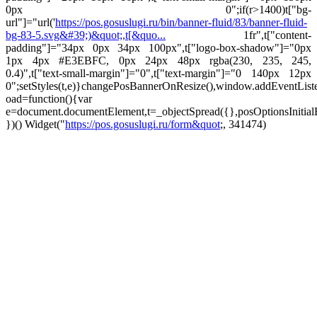
0px 0";if(r>1400)t["bg-
url"]="url('
https://pos.gosuslugi.ru/bin/banner-fluid/83/banner-fluid-
bg-83-5.svg&#39;)&quot;,t[&quo...
1fr",t["content-
padding"]="34px 0px 34px 100px",t["logo-box-shadow"]="0px
1px 4px #E3EBFC, 0px 24px 48px rgba(230, 235, 245,
0.4)",t["text-small-margin"]="0",t["text-margin"]="0 140px 12px
0";setStyles(t,e)}changePosBannerOnResize(),window.addEventLis
oad=function(){var
e=document.documentElement,t=_objectSpread({},posOptionsInitial
})()
Widget("
https://pos.gosuslugi.ru/form&quot
;, 341474)