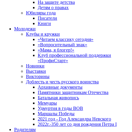
На защите детства
Детям о правах
Юбиляры года
Писатели
Книги
Молодежи
Клубы и кружки
«Читаем классику сегодня»
«Вопросительный знак»
«Мама, я блогер!»
Клуб профессиональной поддержки
«ПрофиСтарт»
Новинки
Выставки
Викторины
Доблесть и честь русского воинства
Архивные документы
Памятники защитникам Отечества
Батальная живопись
Мемуары
Удмуртия в годы ВОВ
Маршалы Победы
2021 год - Год Александра Невского
2022г.-350 лет со дня рождения Петра I
Родителям