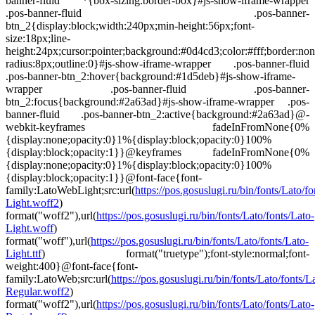
banner-fluid *{box-sizing:border-box}#js-show-iframe-wrapper
.pos-banner-fluid .pos-banner-
btn_2{display:block;width:240px;min-height:56px;font-
size:18px;line-
height:24px;cursor:pointer;background:#0d4cd3;color:#fff;border:non
radius:8px;outline:0}#js-show-iframe-wrapper .pos-banner-fluid
.pos-banner-btn_2:hover{background:#1d5deb}#js-show-iframe-
wrapper .pos-banner-fluid .pos-banner-
btn_2:focus{background:#2a63ad}#js-show-iframe-wrapper .pos-
banner-fluid .pos-banner-btn_2:active{background:#2a63ad}@-
webkit-keyframes fadeInFromNone{0%
{display:none;opacity:0}1%{display:block;opacity:0}100%
{display:block;opacity:1}}@keyframes fadeInFromNone{0%
{display:none;opacity:0}1%{display:block;opacity:0}100%
{display:block;opacity:1}}@font-face{font-
family:LatoWebLight;src:url(
https://pos.gosuslugi.ru/bin/fonts/Lato/fo
Light.woff2
)
format("woff2"),url(
https://pos.gosuslugi.ru/bin/fonts/Lato/fonts/Lato-
Light.woff
)
format("woff"),url(
https://pos.gosuslugi.ru/bin/fonts/Lato/fonts/Lato-
Light.ttf
) format("truetype");font-style:normal;font-
weight:400}@font-face{font-
family:LatoWeb;src:url(
https://pos.gosuslugi.ru/bin/fonts/Lato/fonts/L
Regular.woff2
)
format("woff2"),url(
https://pos.gosuslugi.ru/bin/fonts/Lato/fonts/Lato-