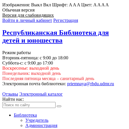
Изображения:
Выкл
Вкл
Шрифт:
A
A
A
Цвет:
A
A
A
A
Обычная версия
Версия для слабовидящих
Войти в личный кабинет
Регистрация
Республиканская Библиотека для
детей и юношества
Режим работы
Вторник-пятница: с 9:00 до 18:00
Суббота-с: с 9:00 до 17:00
Воскресенье: выходной день
Понедельник: выходной день
Последняя пятница месяца – санитарный день
Электронная почта библиотеки:
priemnaya@rbdu.udmr.ru
Отзывы
Электронный каталог
Найти нас:
Библиотека
Учредитель
Администрация