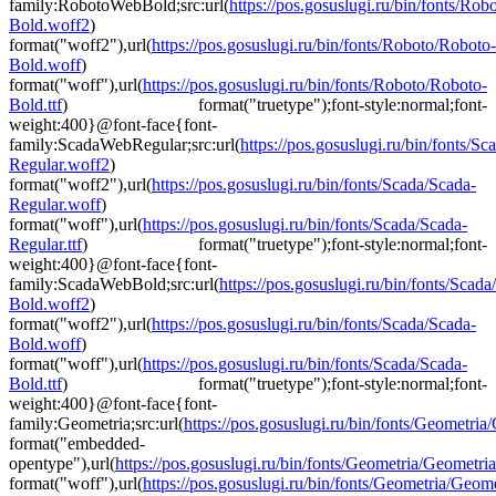
family:RobotoWebBold;src:url(
https://pos.gosuslugi.ru/bin/fonts/Ro
Bold.woff2
)
format("woff2"),url(
https://pos.gosuslugi.ru/bin/fonts/Roboto/Roboto-
Bold.woff
)
format("woff"),url(
https://pos.gosuslugi.ru/bin/fonts/Roboto/Roboto-
Bold.ttf
) format("truetype");font-style:normal;font-
weight:400}@font-face{font-
family:ScadaWebRegular;src:url(
https://pos.gosuslugi.ru/bin/fonts/Sc
Regular.woff2
)
format("woff2"),url(
https://pos.gosuslugi.ru/bin/fonts/Scada/Scada-
Regular.woff
)
format("woff"),url(
https://pos.gosuslugi.ru/bin/fonts/Scada/Scada-
Regular.ttf
) format("truetype");font-style:normal;font-
weight:400}@font-face{font-
family:ScadaWebBold;src:url(
https://pos.gosuslugi.ru/bin/fonts/Scada
Bold.woff2
)
format("woff2"),url(
https://pos.gosuslugi.ru/bin/fonts/Scada/Scada-
Bold.woff
)
format("woff"),url(
https://pos.gosuslugi.ru/bin/fonts/Scada/Scada-
Bold.ttf
) format("truetype");font-style:normal;font-
weight:400}@font-face{font-
family:Geometria;src:url(
https://pos.gosuslugi.ru/bin/fonts/Geometria/G
format("embedded-
opentype"),url(
https://pos.gosuslugi.ru/bin/fonts/Geometria/Geometri
format("woff"),url(
https://pos.gosuslugi.ru/bin/fonts/Geometria/Geomet