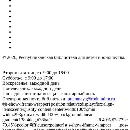
© 2026, Республиканская библиотека для детей и юношества.
Вторник-пятница: с 9:00 до 18:00
Суббота-с: с 9:00 до 17:00
Воскресенье: выходной день
Понедельник: выходной день
Последняя пятница месяца – санитарный день
Электронная почта библиотеки:
priemnaya@rbdu.udmr.ru
#js-show-iframe-wrapper{position:relative;display:flex;align-
items:center;justify-content:center;width:100%;min-
width:293px;max-width:100%;background:linear-
gradient(138.4deg,#38bafe 26.49%,#2d73bc
79.45%);color:#fff;cursor:pointer}#js-show-iframe-wrapper .pos-