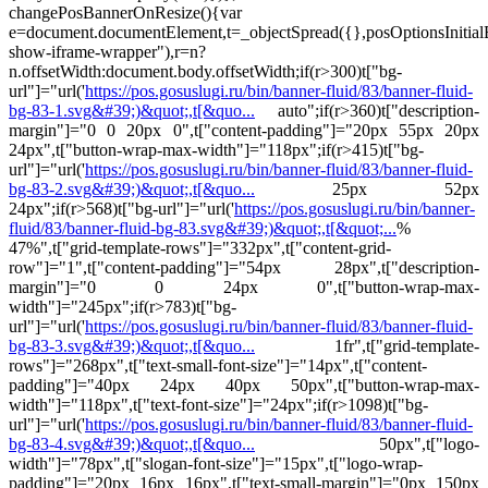
changePosBannerOnResize(){var
e=document.documentElement,t=_objectSpread({},posOptionsInitia
show-iframe-wrapper"),r=n?
n.offsetWidth:document.body.offsetWidth;if(r>300)t["bg-
url"]="url('
https://pos.gosuslugi.ru/bin/banner-fluid/83/banner-fluid-
bg-83-1.svg&#39;)&quot;,t[&quo...
auto";if(r>360)t["description-
margin"]="0 0 20px 0",t["content-padding"]="20px 55px 20px
24px",t["button-wrap-max-width"]="118px";if(r>415)t["bg-
url"]="url('
https://pos.gosuslugi.ru/bin/banner-fluid/83/banner-fluid-
bg-83-2.svg&#39;)&quot;,t[&quo...
25px 52px
24px";if(r>568)t["bg-url"]="url('
https://pos.gosuslugi.ru/bin/banner-
fluid/83/banner-fluid-bg-83.svg&#39;)&quot;,t[&quot;...
%
47%",t["grid-template-rows"]="332px",t["content-grid-
row"]="1",t["content-padding"]="54px 28px",t["description-
margin"]="0 0 24px 0",t["button-wrap-max-
width"]="245px";if(r>783)t["bg-
url"]="url('
https://pos.gosuslugi.ru/bin/banner-fluid/83/banner-fluid-
bg-83-3.svg&#39;)&quot;,t[&quo...
1fr",t["grid-template-
rows"]="268px",t["text-small-font-size"]="14px",t["content-
padding"]="40px 24px 40px 50px",t["button-wrap-max-
width"]="118px",t["text-font-size"]="24px";if(r>1098)t["bg-
url"]="url('
https://pos.gosuslugi.ru/bin/banner-fluid/83/banner-fluid-
bg-83-4.svg&#39;)&quot;,t[&quo...
50px",t["logo-
width"]="78px",t["slogan-font-size"]="15px",t["logo-wrap-
padding"]="20px 16px 16px",t["text-small-margin"]="0px 150px