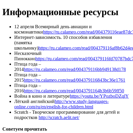
Информационные ресурсы
12 апреля Всемирный день авиации и
космонавтики
https://ru.calameo.com/read/004379116eae87dc
Интернет-зависимость. 10 способов избавления
(памятка
школьнику)
https://ru.calameo.com/read/004379116af8b62d4e
Несказочный
Пиноккио
https://ru.calameo.com/read/004379116fd70787bdc
Птица года –
2014
https://ru.calameo.com/read/004379116bb949138d178
Птица года –
2015
https://ru.calameo.com/read/004379116843bc36e1761
Птица года –
2016
https://ru.calameo.com/read/0043791164b3b6b59ff50
Война в кино и литературе
https://youtu.be/YPozboDZqlY
Лёгкий английский
http://www.study-languages-
online.com/ru/en/english-for-children.html
Scratch - Творческое программирование для детей и
подростков
http://scratch.aelit.net/
Советуем прочитать